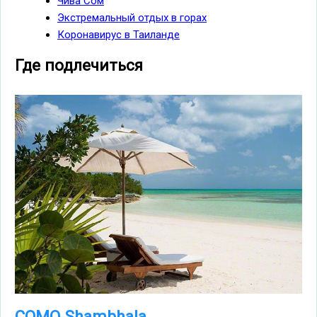
Чива Сом
Экстремальный отдых в горах
Коронавирус в Таиланде
Где подлечиться
COMO Shambhala