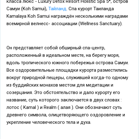
класса люкс - Luxury Detox Resort Holistic Spa 5*, остров
Самуи (Koh Samui),
Тайланд
. Спа курорт Таиланда
Kamalaya Koh Samui награждён несколькими наградами
всемирной велнесс- ассоциации (Wellness Sanctuary).
Он представляет собой обширный спа-центр,
расположенный в идеальном месте, на берегу моря,
вдоль тропического южного побережья острова Самуи.
Все оздоровительные площадки курорта разместились
вокруг природной пещеры, служившей когда-то одному
из буддийских монахов местом для медитации и
созерцания. Это обстоятельство и дало курорту его
название, суть которого заключается в двух словах :
лотос ( Kamal ) и Realm ( алая ). Они обозначают суть
древнего символа, олицетворяющего оздоровление и
укрепление человеческого тела и духа.