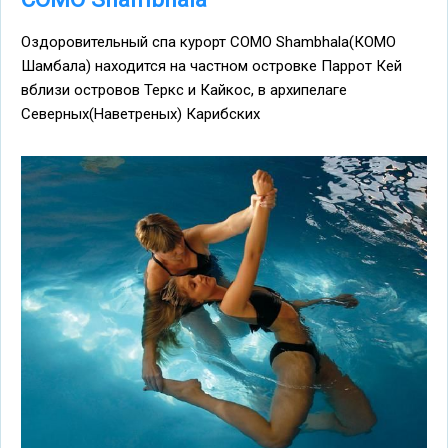
Оздоровительный спа курорт COMO Shambhala(КОМО
Шамбала) находится на частном островке Паррот Кей
вблизи островов Теркс и Кайкос, в архипелаге
Северных(Наветреных) Карибских