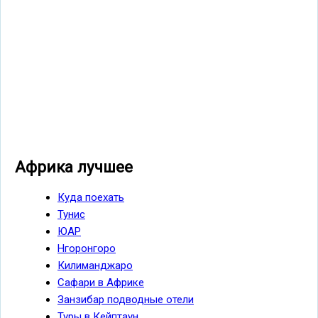
Африка лучшее
Куда поехать
Тунис
ЮАР
Нгоронгоро
Килиманджаро
Сафари в Африке
Занзибар подводные отели
Туры в Кейптаун