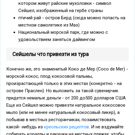
котором живут райские мухоловки - символ
Сейшел, изображенный на гербе страны
птичий рай - остров Берд (сюда можно попасть на
местном самолетике из Маэ)
Национальный морской парк, где можно с
удовольствием заняться дайвингом
Сейшелы что привезти из тура
Конечно же, это знаменитый Коко де Мер (Coco de Mer) -
морской кокос, плод кокосовой пальмы,
произрастающей только в этих местах (конкретно - на
острове Праслен). Но выложить за такой сувенирчик
придется немалые деньги - от 200 до500 долларов США.
Еще из Сейшел можно привезти натуральное кокосовое
мыло (или не менее натуральный кокосовый ликер), а
побывав в местных ресторанчиках, позаимствовать
какой- нибудь из
креольских рецептов
. И не вздумайте
собирать кораллы и ракушки на местных пляжах, чтобы