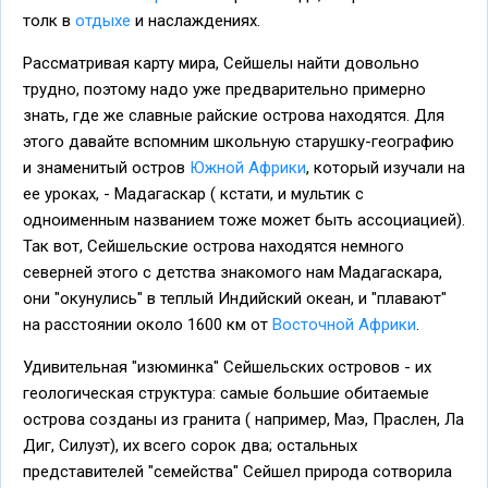
толк в
отдыхе
и наслаждениях.
Рассматривая карту мира, Сейшелы найти довольно
трудно, поэтому надо уже предварительно примерно
знать, где же славные райские острова находятся. Для
этого давайте вспомним школьную старушку-географию
и знаменитый остров
Южной Африки
, который изучали на
ее уроках, - Мадагаскар ( кстати, и мультик с
одноименным названием тоже может быть ассоциацией).
Так вот, Сейшельские острова находятся немного
северней этого с детства знакомого нам Мадагаскара,
они "окунулись" в теплый Индийский океан, и "плавают"
на расстоянии около 1600 км от
Восточной Африки
.
Удивительная "изюминка" Сейшельских островов - их
геологическая структура: самые большие обитаемые
острова созданы из гранита ( например, Маэ, Праслен, Ла
Диг, Силуэт), их всего сорок два; остальных
представителей "семейства" Сейшел природа сотворила