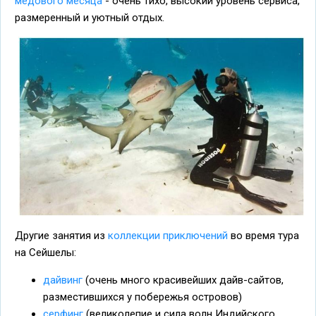
медового месяца
- очень тихо, высокий уровень сервиса,
размеренный и уютный отдых.
Другие занятия из
коллекции приключений
во время тура
на Сейшелы:
дайвинг
(очень много красивейших дайв-сайтов,
разместившихся у побережья островов)
серфинг
(великолепие и сила волн Индийского