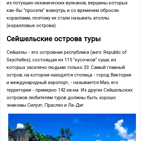
из потухших океанических вулканов, вершины которых
как-бы "просели" вовнутрь и со временем обросли
кораллами, поэтому их стали называть атоллы
(коралловые острова).
Сейшельские острова туры
Сейшелы - это островная республика (англ. Republic of
Seychelles), состоящая из 115 "кусочков" суши, из
которых заселено людьми только 33. Самый главный
остров, на котором находятся столица - город Виктория
и международный аэропорт, - называется Маэ, его
территория - примерно 142 кв.км. Из других Сейшельских
островов любителям туров должны быть хорошо
знакомы Силуэт, Праслен и Ла-Диг.