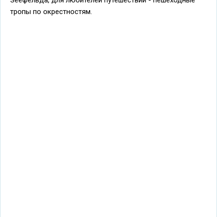
Зеефельда, для любителей путешествий - пешеходные
тропы по окрестностям.