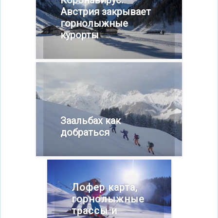
Коронавирус:
Австрия закрывает
горнолыжные
курорты
Заальбах как
добраться
Лофер карта,
горнолыжные
трассы и