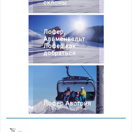
склоны
Лофер,
Альменвельт
Лофер как
добраться
Лофер Австрия