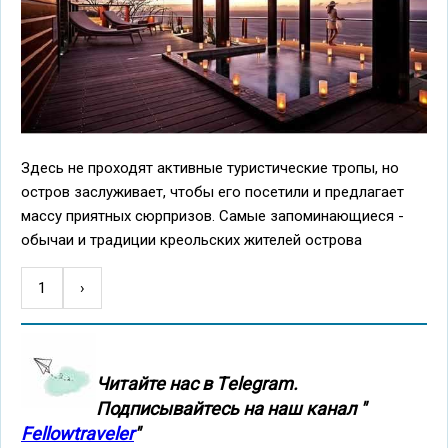
Здесь не проходят активные туристические тропы, но
остров заслуживает, чтобы его посетили и предлагает
массу приятных сюрпризов. Самые запоминающиеся -
обычаи и традиции креольских жителей острова
1
Следующая
›
Нумерация
страница
страниц
Читайте нас в Тelegram.
Подписывайтесь на наш канал "
Fellowtraveler
"