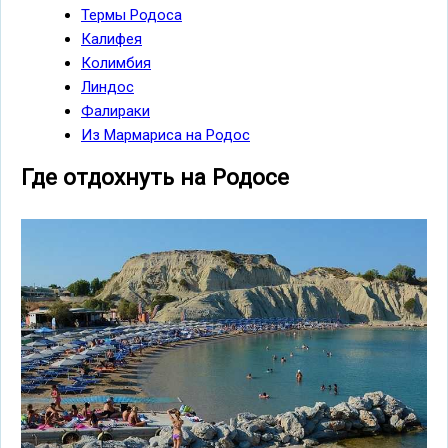
Термы Родоса
Калифея
Колимбия
Линдос
Фалираки
Из Мармариса на Родос
Где отдохнуть на Родосе