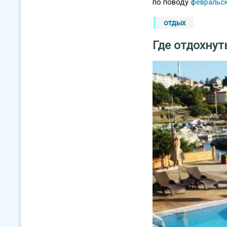
по поводу
февральск
отдых
Где отдохнут