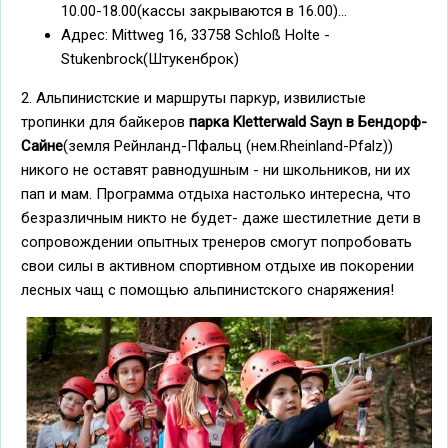
10.00-18.00(кассы закрываются в 16.00)...
Адрес: Mittweg 16, 33758 Schloß Holte -
Stukenbrock(Штукенброк)
2. Альпинистские и маршруты паркур, извилистые
тропинки для байкеров
парка Kletterwald Sayn в Бендорф-
Сайне
(земля Рейнланд-Пфальц (нем.Rheinland-Pfalz))
никого не оставят равнодушным - ни школьников, ни их
пап и мам. Программа отдыха настолько интересна, что
безразличным никто не будет- даже шестилетние дети в
сопровождении опытных тренеров смогут попробовать
свои силы в активном спортивном отдыхе ив покорении
лесных чащ с помощью альпинистского снаряжения!