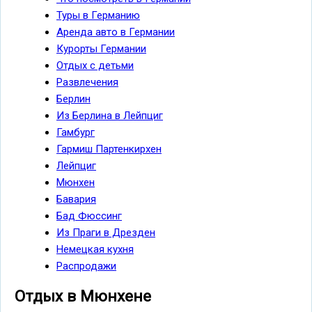
Туры в Германию
Аренда авто в Германии
Курорты Германии
Отдых c детьми
Развлечения
Берлин
Из Берлина в Лейпциг
Гамбург
Гармиш Партенкирхен
Лейпциг
Мюнхен
Бавария
Бад Фюссинг
Из Праги в Дрезден
Немецкая кухня
Распродажи
Отдых в Мюнхене