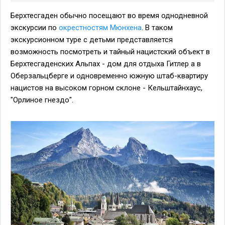
Берхтесгаден обычно посещают во время однодневной
экскурсии по
окрестностям Мюнхена
. В таком
экскурсионном туре с детьми представляется
возможность посмотреть и тайный нацистский объект в
Берхтесгаденских Альпах - дом для отдыха Гитлер а в
Оберзальцберге и одновременно южную штаб-квартиру
нацистов на высоком горном склоне - Кельштайнхаус,
"Орлиное гнездо".