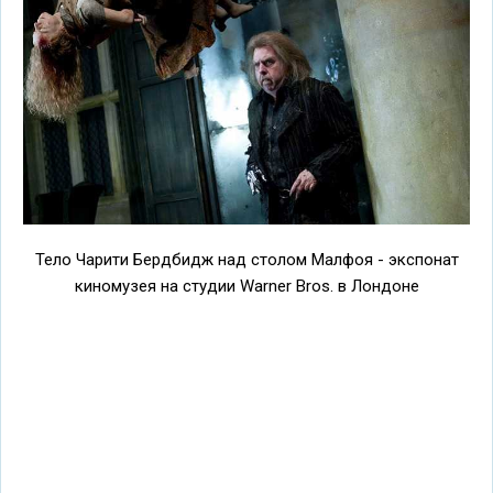
Тело Чарити Бердбидж над столом Малфоя - экспонат
киномузея на студии Warner Bros. в Лондоне