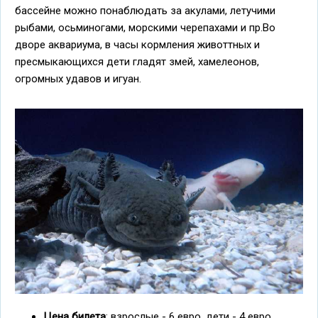
бассейне можно понаблюдать за акулами, летучими
рыбами, осьминогами, морскими черепахами и пр.Во
дворе аквариума, в часы кормления животтных и
пресмыкающихся дети гладят змей, хамелеонов,
огромных удавов и игуан.
Цена билета
: взрослые - 6 евро, дети - 4 евро.