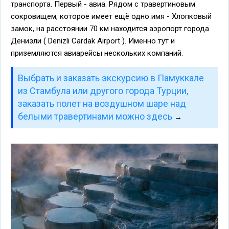
транспорта. Первый - авиа. Рядом с травертиновым
сокровищем, которое имеет ещё одно имя - Хлопковый
замок, на расстоянии 70 км находится аэропорт города
Денизли ( Denizli Cardak Airport ). Именно тут и
приземляются авиарейсы нескольких компаний.
Выбрать и заказать экскурсию в Памуккале
из Стамбула или другого города Турции,
заказать полет на воздушном шаре над
белыми травертинами можно здесь
→