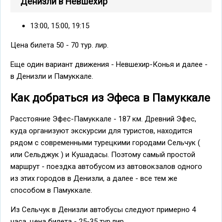
Денизли в Невшехир
13:00, 15:00, 19:15
Цена билета 50 - 70 тур. лир.
Еще один вариант движения - Невшехир-Конья и далее -
в Денизли и Памуккале.
Как добраться из Эфеса в Памуккале
Расстояние Эфес-Памуккале - 187 км. Древний Эфес,
куда организуют экскурсии для туристов, находится
рядом с современными турецкими городами Сельчук (
или Сельджук ) и Кушадасы. Поэтому самый простой
маршрут - поездка автобусом из автовокзалов одного
из этих городов в Денизли, а далее - все тем же
способом в Памуккале.
Из Сельчук в Денизли автобусы следуют примерно 4
часа, цена билета - 25-35 тур.лир.