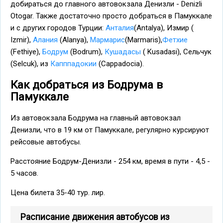
добираться до главного автовокзала Денизли - Denizli
Otogar. Также достаточно просто добраться в Памуккале
и с других городов Турции:
Анталия
(Antalya), Измир (
Izmir),
Алания
(Alanya),
Мармарис
(Marmaris),
Фетхие
(Fethiye),
Бодрум
(Bodrum),
Кушадасы
( Kusadasi), Сельчук
(Selcuk), из
Капппадокии
(Cappadocia).
Как добраться из Бодрума в
Памуккале
Из автовокзала Бодрума на главный автовокзал
Денизли, что в 19 км от Памуккале, регулярно курсируют
рейсовые автобусы.
Расстояние Бодрум-Денизли - 254 км, время в пути - 4,5 -
5 часов.
Цена билета 35-40 тур. лир.
Расписание движения автобусов из