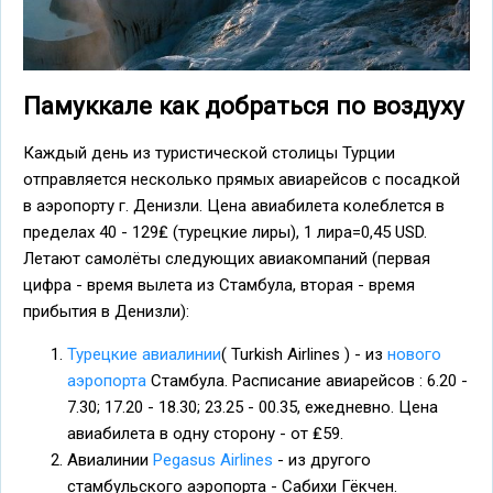
Памуккале как добраться по воздуху
Каждый день из туристической столицы Турции
отправляется несколько прямых авиарейсов с посадкой
в аэропорту г. Денизли. Цена авиабилета колеблется в
пределах 40 - 129₤ (турецкие лиры), 1 лира=0,45 USD.
Летают самолёты следующих авиакомпаний (первая
цифра - время вылета из Стамбула, вторая - время
прибытия в Денизли):
Турецкие авиалинии
( Turkish Airlines ) - из
нового
аэропорта
Стамбула. Расписание авиарейсов : 6.20 -
7.30; 17.20 - 18.30; 23.25 - 00.35, ежедневно. Цена
авиабилета в одну сторону - от ₤59.
Авиалинии
Pegasus Airlines
- из другого
стамбульского аэропорта - Сабихи Гёкчен.