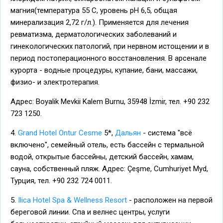
магния(температура 55 С, уровень рН 6,5, общая
минерализация 2,72 г/л.). Применяется для лечения
ревматизма, дерматологических заболеваний и
гинекологических патологий, при нервном истощении и в
период постоперационного восстановления. В арсенале
курорта - водные процедуры, купание, бани, массажи,
физио- и электротерапия.
Адрес: Boyalik Mevkii Kalem Burnu, 35948 İzmir, тел. +90 232
723 1250.
4.
Grand Hotel Ontur Cesme
5*,
Дальян
- система "всё
включено", семейный отель, есть бассейн с термальной
водой, открытые бассейны, детский бассейн, хамам,
сауна, собственный пляж. Адрес: Çeşme, Cumhuriyet Myd,
Турция, тел. +90 232 724 0011.
5.
Ilica Hotel Spa & Wellness Resort
- расположен на первой
береговой линии. Спа и велнес центры, услуги