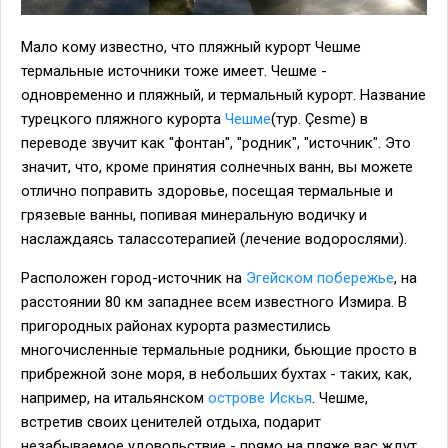
Мало кому известно, что пляжный курорт Чешме
термальные источники тоже имеет. Чешме -
одновременно и пляжный, и термальный курорт. Название
турецкого пляжного курорта
Чешме
(тур. Çesme) в
переводе звучит как "фонтан", "родник", "источник". Это
значит, что, кроме принятия солнечных ванн, вы можете
отлично поправить здоровье, посещая термальные и
грязевые ванны, попивая минеральную водичку и
наслаждаясь талассотерапией (лечение водорослями).
Расположен город-источник на
Эгейском побережье
, на
расстоянии 80 км западнее всем известного Измира. В
пригородных районах курорта разместились
многочисленные термальные родники, бьющие просто в
прибрежной зоне моря, в небольших бухтах - таких, как,
например, на итальянском
острове Искья
. Чешме,
встретив своих ценителей отдыха, подарит
незабываемое удовольствие - прямо на пляже вас ждут