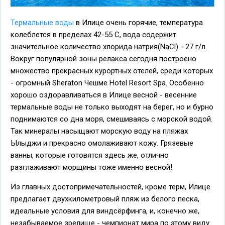
Термальные воды
в Илице очень горячие, температура
колеблется в пределах 42-55 С, вода содержит
значительное количество хлорида натрия(NaCl) - 27 г/л.
Вокруг популярной зоны релакса сегодня построено
множество прекрасных курортных отелей, среди которых
- огромный Sheraton Чешме Hotel Resort Spa. Особенно
хорошо оздоравливаться в Илице весной - весенние
термальные воды не только выходят на берег, но и бурно
поднимаются со дна моря, смешиваясь с морской водой.
Так минералы насыщают морскую воду на пляжах
Ылыджи и прекрасно омолаживают кожу. Грязевые
ванны, которые готовятся здесь же, отлично
разглаживают морщины тоже именно весной!
Из главных достопримечательностей, кроме терм, Илице
предлагает двухкилометровый пляж из белого песка,
идеальные условия для виндсёрфинга, и, конечно же,
незабываемое зрелище - чемпионат мира по этому виду