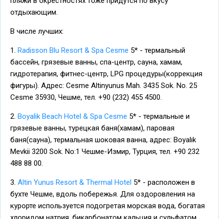
пляжи в окрестностях тоже придутся по вкусу
отдыхающим.
В числе лучших:
1.
Radisson Blu Resort & Spa Cesme
5* - термальный
бассейн, грязевые ванны, спа-центр, сауна, хамам,
гидротерапия, фитнес-центр, LPG процедуры(коррекция
фигуры). Адрес: Cesme Altinyunus Mah. 3435 Sok. No. 25
Cesme 35930, Чешме, тел. +90 (232) 455 4500.
2.
Boyalik Beach Hotel & Spa Cesme
5* - термальные и
грязевые ванны, турецкая баня(хамам), паровая
баня(сауна), термальная шоковая ванна, адрес: Boyalık
Mevkii 3200 Sok. No:1 Чешме-Измир, Турция, тел. +90 232
488 88 00.
3.
Altin Yunus Resort & Thermal Hotel
5* - расположен в
бухте Чешме, вдоль побережья. Для оздоровления на
курорте используется подогретая морская вода, богатая
хлоридом натрия, бикарбонатом кальция и сульфатом