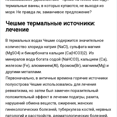
термальные ванны, в которых купаются, не выходя из
моря. Не правда ли, заманчивое предложение?
Чешме термальные источники:
лечение
В термальных водах Чешме содержится значительное
количество хлорида натрия (NaCl), сульфата магния
(МgSO4) и бикарбоната кальция (Са(HСО3)2). Из
минералов вода богата содой (NaHCO3), кальцием (Сa),
железом (Fe), алюминием(Al), бромом(Br), магнием(Mg) и
другими металлами.
Первоначально, в античные времена горячие источники
полуострова Чешме использовались для лечения
ревматизма, но затем был замечен поразительный
положительный эффект в лечении подагры, рахита,
нарушений обмена веществ, ожирения, женских
гинекологических болезней, туберкулеза костей, нервных
патологий и расстройств, дерматологических болезней,