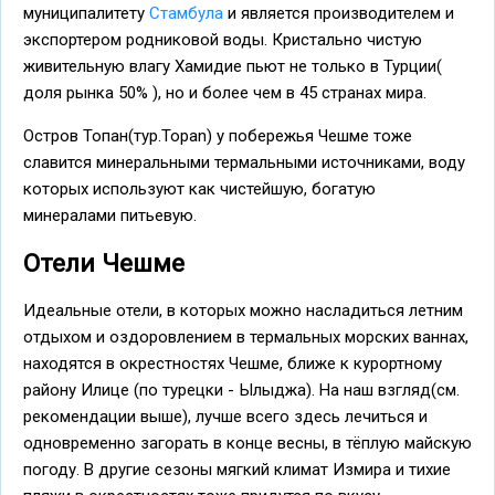
муниципалитету
Стамбула
и является производителем и
экспортером родниковой воды. Кристально чистую
живительную влагу Хамидие пьют не только в Турции(
доля рынка 50% ), но и более чем в 45 странах мира.
Остров Топан(тур.Topan) у побережья Чешме тоже
славится минеральными термальными источниками, воду
которых используют как чистейшую, богатую
минералами питьевую.
Отели Чешме
Идеальные отели, в которых можно насладиться летним
отдыхом и оздоровлением в термальных морских ваннах,
находятся в окрестностях Чешме, ближе к курортному
району Илице (по турецки - Ылыджа). На наш взгляд(см.
рекомендации выше), лучше всего здесь лечиться и
одновременно загорать в конце весны, в тёплую майскую
погоду. В другие сезоны мягкий климат Измира и тихие