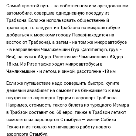
Самый простой путь - на собственном или арендованном
автомобиле, совершив однодневную поездку из
Трабзона. Если же использовать общественный
транспорт, то следует из Трабзона на микроавтобусе
добраться к морскому городу Пазар(находится на
восток от Трабзона), а затем - на том же микроавтобусе
- в направлении Чамлихемшин (тур. Çamlıhemşin, груз. -
Вия), на пути к Айдер. Расстояние Чамлихемшин-Айдер -
18 км. Из Ризе также ходят микроавтобусы в
Чамлихемшин - и летом, и зимой, расстояние -18 км.
Если же путешествие надо совершить быстро, купите
дешевый авиабилет на самолет из ближайшего к вам
внутреннего аэропорта Турции в аэропорт Трабзона.
Например, стоимость такого билета из турецкого Измира
в Трабзон составит ок. 60 евро. также в Трабзон летают
самолеты из аэропортов Стамбула — имени Сабихи
Гекчен и из только что начавшего работу нового
аэропорта Стамбул.