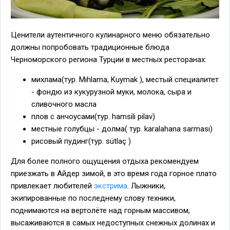
Ценители аутентичного кулинарного меню обязательно
должны попробовать традиционные блюда
Черноморского региона Турции в местных ресторанах:
михлама(тур. Mıhlama, Kuymak ), местый специалитет
- фондю из кукурузной муки, молока, сыра и
сливочного масла
плов с анчоусами(тур. hamsili pilav)
местные голубцы - долма( тур. karalahana sarması)
рисовый пудинг(тур. sütlaç )
Для более полного ощущения отдыха рекомендуем
приезжать в Айдер зимой, в это время года горное плато
привлекает любителей
экстрима
. Лыжники,
экипированные по последнему слову техники,
поднимаются на вертолёте над горным массивом,
высаживаются в самых недоступных снежных долинах и