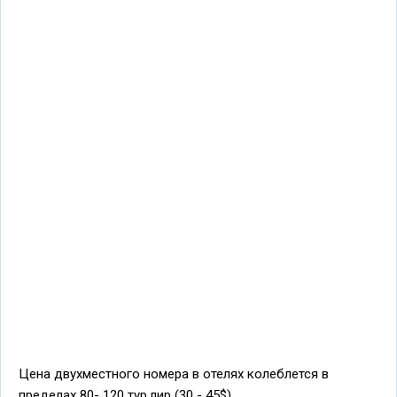
Цена двухместного номера в отелях колеблется в
пределах 80- 120 тур.лир (30 - 45$).