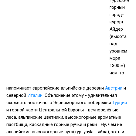
горный
город-
курорт
Айдер
(высота
над
уровнем
моря
1300 м)
чем-то
напоминает европейские альпийские деревни
Австрии
и
северной
Италии
. Объяснение этому - удивительная
схожесть восточного Черноморского побережья
Турции
и горной части Центральной Европы - вечнозелёные
леса, альпийские цветники, высокогорные ароматные
пастбища, каскадные горные ручьи и реки... Ну, чем не
альпийские высокогорные луга(тур. yayla - яйла), хоть и