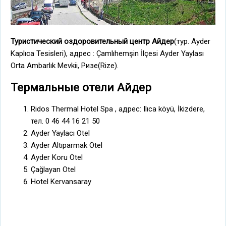
Туристический оздоровительный центр Айдер
(тур. Ayder
Kaplıca Tesisleri), адрес : Çamlıhemşin İlçesi Ayder Yaylası
Orta Ambarlık Mevkii, Ризе(Rize).
Термальные отели Айдер
Ridos Thermal Hotel Spa , адрес: Ilıca köyü, İkizdere,
тел. 0 46 44 16 21 50
Ayder Yaylacı Otel
Ayder Altıparmak Otel
Ayder Koru Otel
Çağlayan Otel
Hotel Kervansaray