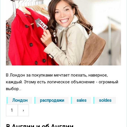
В Лондон за покупками мечтает поехать, наверное,
каждый. Этому есть логическое объяснение - огромный
выбор...
Лондон
распродажи
sales
soldes
1
Следующая
›
Нумерация
страница
страниц
В Англии и об Англии