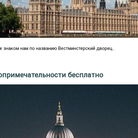
 знаком нам по названию Вестминстерский дворец...
опримечательности бесплатно