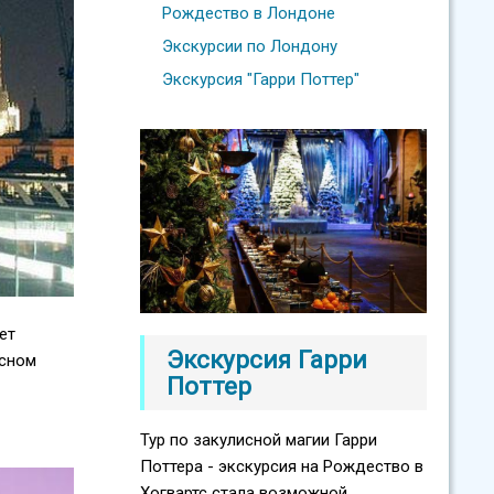
Рождество в Лондоне
Экскурсии по Лондону
Экскурсия "Гарри Поттер"
ет
Экскурсия Гарри
есном
Поттер
Тур по закулисной магии Гарри
Поттера - экскурсия на Рождество в
Хогвартс стала возможной