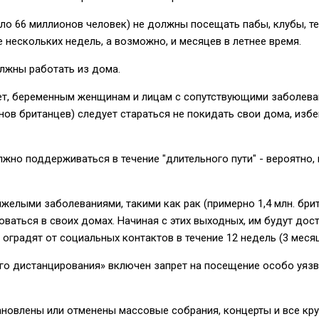
оло 66 миллионов человек) не должны посещать пабы, клубы, т
е нескольких недель, а возможно, и месяцев в летнее время.
олжны работать из дома.
лет, беременным женщинам и лицам с сопутствующими заболева
нов британцев) следует стараться не покидать свои дома, избе
жно поддерживаться в течение "длительного пути" - вероятно,
тяжелыми заболеваниями, такими как рак (примерно 1,4 млн. бри
аться в своих домах. Начиная с этих выходных, им будут дос
 оградят от социальных контактов в течение 12 недель (3 месяц
ого дистанцирования» включен запрет на посещение особо уяз
тановлены или отменены массовые собрания, концерты и все кр