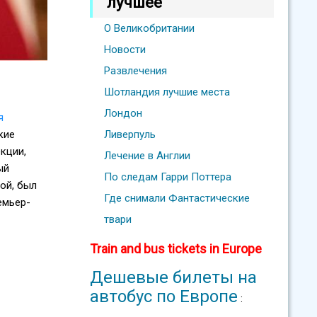
лучшее
О Великобритании
Новости
Развлечения
Шотландия лучшие места
Лондон
я
кие
Ливерпуль
кции,
Лечение в Англии
ый
По следам Гарри Поттера
ой, был
Где снимали Фантастические
емьер-
твари
Train and bus tickets in Europe
Дешевые билеты на
автобус по Европе
: