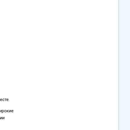
есте.
широкие
ции