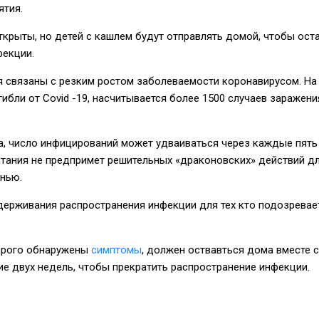
ятия.
крыты, но детей с кашлем будут отправлять домой, чтобы ост
фекции.
я связаны с резким ростом заболеваемости коронавирусом. На
гибли от Сovid -19, насчитывается более 1500 случаев заражени
, число инфицирований может удваиваться через каждые пять
итания не предпримет решительных «драконовских» действий д
знью.
держивания распространения инфекции для тех кто подозревае
торого обнаружены
симптомы
, должен оствавться дома вместе с
ие двух недель, чтобы прекратить распространение инфекции.