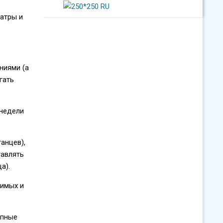
еатры и
ниями (а
гать
 недели
танцев),
тавлять
а).
вимых и
упные