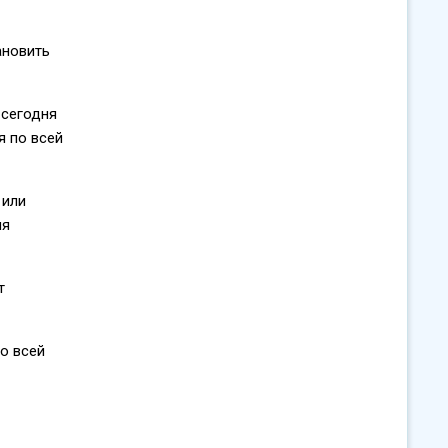
ановить
 сегодня
я по всей
 или
ля
т
о всей