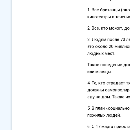
1. Все британцы (ок
кинотеатры в течени
2. Все, кто может, д
3. Людям после 70 
это около 20 миллио
людных мест.
Такое поведение дол
или месяцы.
4. Те, кто страдает 
должны самоизолиров
еду на дом. Также их
5. В план «социальн
пожилых людей.
6. С 17 марта приос