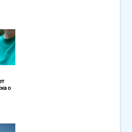
ет
ка о