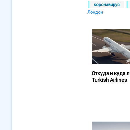
коронавирус
Лондон
Откуда и куда л
Turkish Airlines