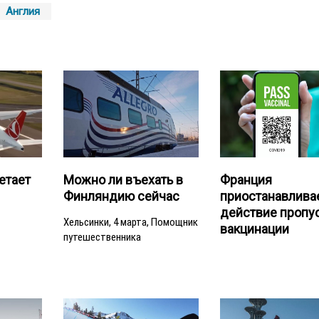
Англия
Франция
етает
Можно ли въехать в
приостанавлива
Финляндию сейчас
действие пропус
Хельсинки, 4 марта, Помощник
вакцинации
путешественника