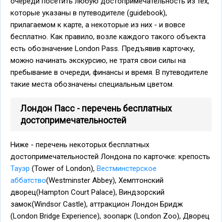
очереди посетить любую достопримечательность из тех,
которые указаны в путеводителе (guidebook),
прилагаемом к карте, а некоторые из них - и вовсе
бесплатно. Как правило, возле каждого такого объекта
есть обозначение London Pass. Предъявив карточку,
можно начинать экскурсию, не тратя свои силы на
пребывание в очереди, финансы и время. В путеводителе
такие места обозначены специальным цветом.
Лондон Пасс - перечень бесплатных
достопримечательностей
Ниже - перечень некоторых бесплатных
достопримечательностей Лондона по карточке: крепость
Тауэр
(Tower of London),
Вестминстерское
аббатство
(Westminster Abbey), Хемптонский
дворец(Hampton Court Palace), Виндзорский
замок(Windsor Castle), аттракцион Лондон Бридж
(London Bridge Experience), зоопарк (London Zoo), Дворец