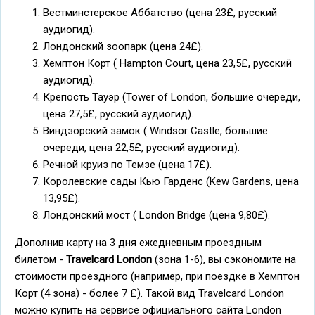
Вестминстерское Аббатство (цена 23£, русский
аудиогид).
Лондонский зоопарк (цена 24£).
Хемптон Корт ( Hampton Court, цена 23,5£, русский
аудиогид).
Крепость Тауэр (Tower of London, большие очереди,
цена 27,5£, русский аудиогид).
Виндзорский замок ( Windsor Castle, большие
очереди, цена 22,5£, русский аудиогид).
Речной круиз по Темзе (цена 17£).
Королевские сады Кью Гарденс (Kew Gardens, цена
13,95£).
Лондонский мост ( London Bridge (цена 9,80£).
Дополнив карту на 3 дня ежедневным проездным
билетом -
Travelcard London
(зона 1-6), вы сэкономите на
стоимости проездного (например, при поездке в Хемптон
Корт (4 зона) - более 7 £). Такой вид Travelcard London
можно купить на сервисе официального сайта London