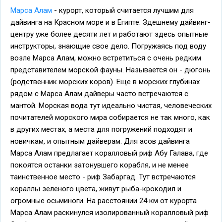
Марса Алам
- курорт, который считается лучшим для
дайвинга на Красном море и в Египте. Здешнему дайвинг-
центру уже более десяти лет и работают здесь опытные
инструкторы, знающие свое дело. Погружаясь под воду
возле Марса Алам, можно встретиться с очень редким
представителем морской фауны. Называется он - дюгонь
(родственник морских коров). Еще в морских глубинах
рядом с Марса Алам дайверы часто встречаются с
мантой. Морская вода тут идеально чистая, человеческих
почитателей морского мира собирается не так много, как
в других местах, а места для погружений подходят и
новичкам, и опытным дайверам. Для асов дайвинга
Марса Алам предлагает коралловый риф Абу Галава, где
покоятся останки затонувшего корабля, и не менее
таинственное место - риф Забаргад. Тут встречаются
кораллы зеленого цвета, живут рыба-крокодил и
огромные осьминоги. На расстоянии 24 км от курорта
Марса Алам раскинулся изолированный коралловый риф