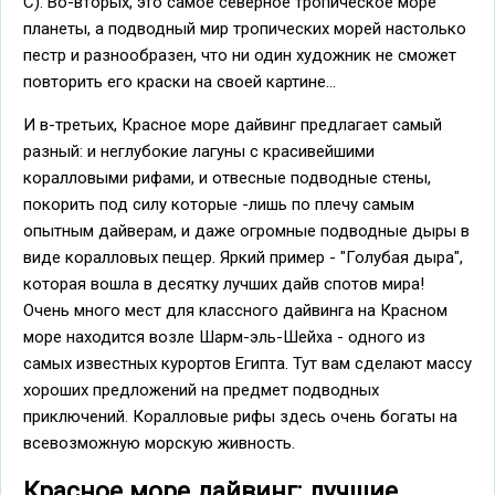
С). Во-вторых, это самое северное тропическое море
планеты, а подводный мир тропических морей настолько
пестр и разнообразен, что ни один художник не сможет
повторить его краски на своей картине...
И в-третьих, Красное море дайвинг предлагает самый
разный: и неглубокие лагуны с красивейшими
коралловыми рифами, и отвесные подводные стены,
покорить под силу которые -лишь по плечу самым
опытным дайверам, и даже огромные подводные дыры в
виде коралловых пещер. Яркий пример - "Голубая дыра",
которая вошла в десятку лучших дайв спотов мира!
Очень много мест для классного дайвинга на Красном
море находится возле Шарм-эль-Шейха - одного из
самых известных курортов Египта. Тут вам сделают массу
хороших предложений на предмет подводных
приключений. Коралловые рифы здесь очень богаты на
всевозможную морскую живность.
Красное море дайвинг: лучшие