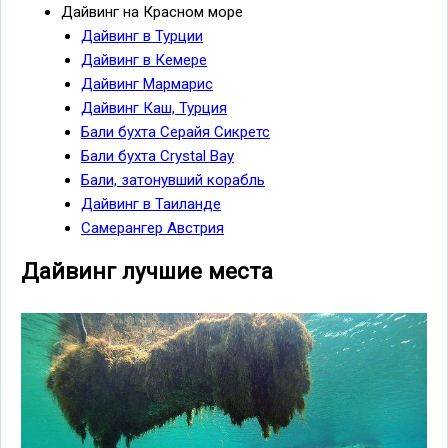
Дайвинг на Красном море
Дайвинг в Турции
Дайвинг в Кемере
Дайвинг Мармарис
Дайвинг Каш, Турция
Бали бухта Серайя Сикретс
Бали бухта Crystal Bay
Бали, затонувший корабль
Дайвинг в Таиланде
Самерангер Австрия
Дайвинг лучшие места