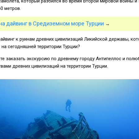
самолета, который разбился во время Второй мировой войны и 
60 метров.
на дайвинг в Средиземном море Турции
→
дайвинг к руинам древних цивилизаций Ликийской державы, кот
 на сегодняшней территории Турции?
те заказать экскурсию по древнему городу Антипеллос и полю
вами древних цивилизаций на территории Турции.