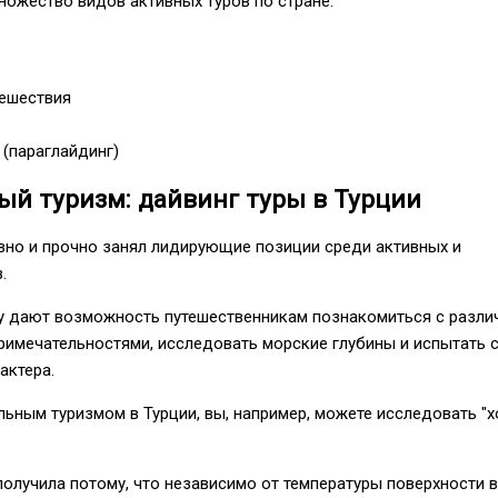
ножество видов активных туров по стране:
ешествия
(параглайдинг)
й туризм: дайвинг туры в Турции
вно и прочно занял лидирующие позиции среди активных и
.
у дают возможность путешественникам познакомиться с разл
имечательностями, исследовать морские глубины и испытать 
актера.
ьным туризмом в Турции, вы, например, можете исследовать "
получила потому, что независимо от температуры поверхности 