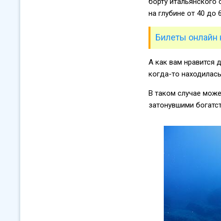
борту итальянского 
на глубине от 40 до 
Билеты онлайн 
А как вам нравится 
когда-то находилась
В таком случае може
затонувшими богатст