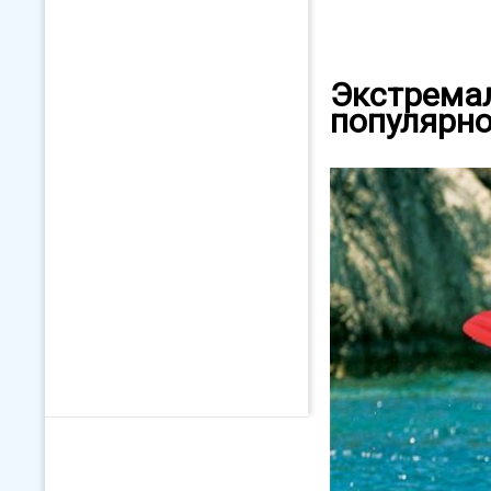
Экстремал
популярн