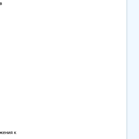
в
жения к