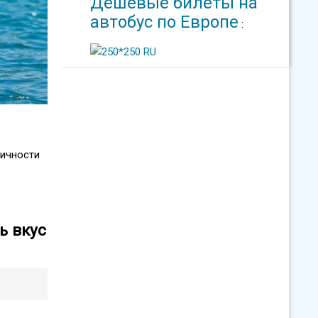
Дешевые билеты на
автобус по Европе
:
мичности
ь вкус