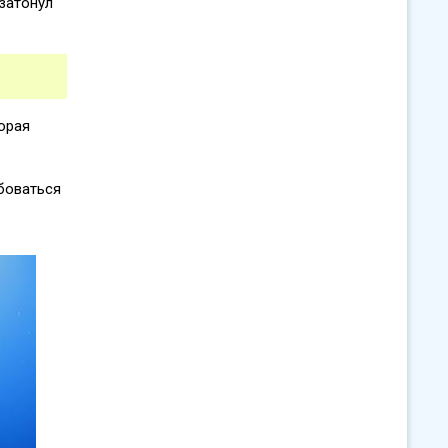
затонул
орая
боваться