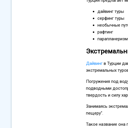
Турция предлагает м
дайвинг туры
серфинг туры
необычные пут
рафтинг
парапланеризм 
Экстремальны
Дайвинг
в Турции да
экстремальных туров
Погружения под вод
подводными достопр
твердость и силу хар
Занимаясь экстремал
пещеру".
Такое название она 