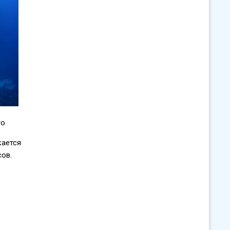
то
кается
сов.