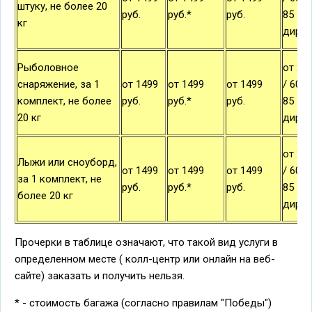
штуку, не более 20
руб.
руб.*
руб.
85
кг
дирх
Рыболовное
от 21
снаряжение, за 1
от 1499
от 1499
от 1499
/ 60 д
комплект, не более
руб.
руб.*
руб.
85
20 кг
дирх
от 21
Лыжи или сноуборд,
от 1499
от 1499
от 1499
/ 60 д
за 1 комплект, не
руб.
руб.*
руб.
85
более 20 кг
дирх
Прочерки в таблице означают, что такой вид услуги в
определенном месте ( колл-центр или онлайн на веб-
сайте) заказать и получить нельзя.
* - стоимость багажа (согласно правилам "Победы")