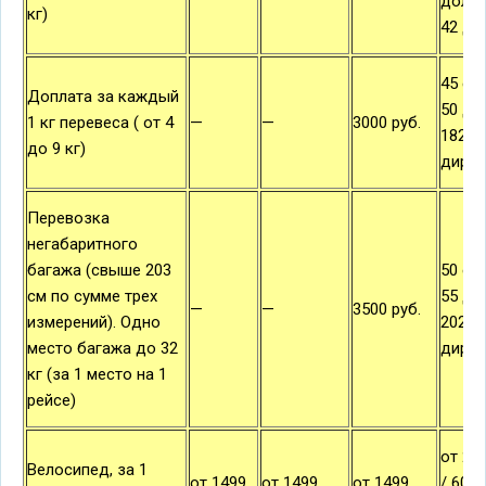
долла
кг)
42 ди
45 евр
Доплата за каждый
50 дол
1 кг перевеса ( от 4
—
—
3000 руб.
182
до 9 кг)
дирх
Перевозка
негабаритного
багажа (свыше 203
50 евр
см по сумме трех
55 дол
—
—
3500 руб.
измерений). Одно
202
место багажа до 32
дирх
кг (за 1 место на 1
рейсе)
от 21
Велосипед, за 1
от 1499
от 1499
от 1499
/ 60 д