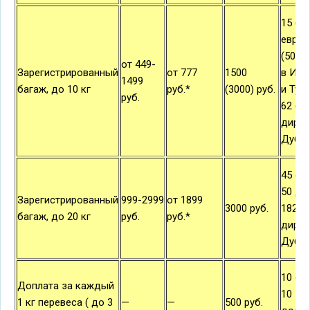
15 (45
евро /
(50) д
от 449-
Зарегистрированный
от 777
1500
в Изр
1499
багаж, до 10 кг
руб.*
(3000) руб.
и Турц
руб.
62 (18
дирха
Дуба
45 евр
50 дол
Зарегистрированный
999-2999
от 1899
3000 руб.
182
багаж, до 20 кг
руб.
руб.*
дирха
Дуба
10 евр
Доплата за каждый
10
1 кг перевеса ( до 3
—
—
500 руб.