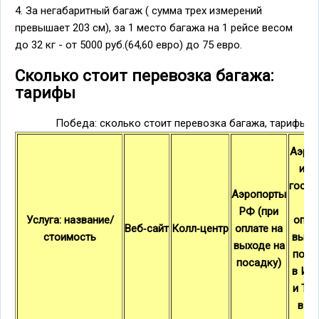
4. За негабаритный багаж ( сумма трех измерений
превышает 203 см), за 1 место багажа на 1 рейсе весом
до 32 кг - от 5000 руб.(64,60 евро) до 75 евро.
Сколько стоит перевозка багажа:
тарифы
Победа: сколько стоит перевозка багажа, тарифы
Аэро
ино
госуд
Аэропорты
(п
РФ (при
Услуга: название/
опла
Веб‑сайт
Колл‑центр
оплате на
стоимость
выхо
выходе на
поса
посадку)
в Из
и Тур
в Д