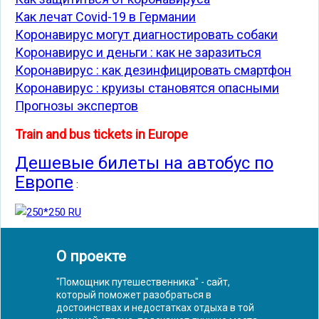
Как лечат Covid-19 в Германии
Коронавирус могут диагностировать собаки
Коронавирус и деньги : как не заразиться
Коронавирус : как дезинфицировать смартфон
Коронавирус : круизы становятся опасными
Прогнозы экспертов
Train and bus tickets in Europe
Дешевые билеты на автобус по
Европе
:
О проекте
"Помощник путешественника" - сайт,
который поможет разобраться в
достоинствах и недостатках отдыха в той