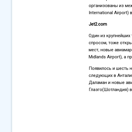
организованы из меж
International Airpor
Jet2.com
Один из крупнейших 
спросом, тоже откры
мест, новые авиама
Midlands Airport), а
Появилось и шесть н
следующих в Антали
Даламан и новые ави
Глазго(Шотландия) в