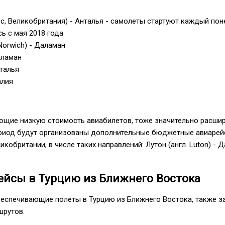
с, Великобритания) - Анталья - самолеты стартуют каждый пон
ь с мая 2018 года
Norwich) - Даламан
аламан
талья
алия
ющие низкую стоимость авиабилетов, тоже значительно расшир
ериод будут организованы дополнительные бюджетные авиарей
кобритании, в числе таких направлений: Лутон (англ. Luton) - 
ейсы в Турцию из Ближнего Востока
беспечивающие полеты в Турцию из Ближнего Востока, также з
шрутов.