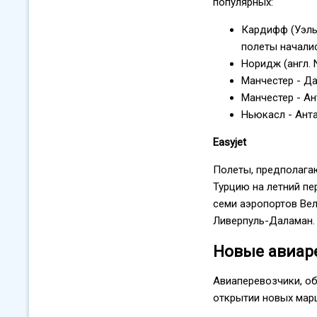
популярных:
Кардифф (Уэль
полеты началис
Норидж (англ. 
Манчестер - Д
Манчестер - Ан
Ньюкасл - Ант
Easyjet
Полеты, предполага
Турцию на летний п
семи аэропортов Вели
Ливерпуль-Даламан.
Новые авиар
Авиаперевозчики, о
открытии новых мар