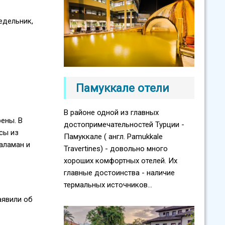
едельник,
Памуккале отели
В районе одной из главных
ены. В
достопримечательностей Турции -
сы из
Памуккале ( англ. Pamukkale
Даламан и
Travertines) - довольно много
хороших комфортных отелей. Их
главные достоинства - наличие
термальных источников...
аявили об