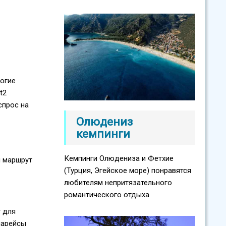
ногие
t2
спрос на
Олюдениз
кемпинги
Кемпинги Олюдениза и Фетхие
й маршрут
(Турция, Эгейское море) понравятся
любителям непритязательного
романтического отдыха
т для
иарейсы