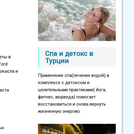
Спа и детокс в
еты в
Турции
ford
ьюкасла и
Применение спа(лечения водой) в
комплексе с детоксом и
целительными практиками( йога,
аста
фитнес, аюрведа) помогает
восстановиться и снова вернуть
жизненную энергию.
ых