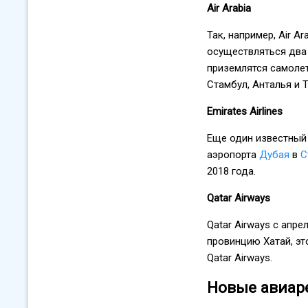
Air Arabia
Так, например, Air A
осуществляться два 
приземлятся самолет
Стамбул, Анталья и 
Emirates Airlines
Еще один известный 
аэропорта
Дубая
в
С
2018 года.
Qatar Airways
Qatar Airways с апр
провинцию Хатай, эт
Qatar Airways.
Новые авиар