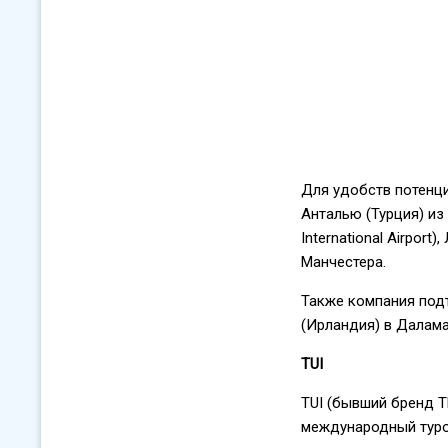
Для удобств потенци
Анталью (Турция) из
International Airport
Манчестера.
Также компания под
(Ирландия) в Далама
TUI
TUI (бывший бренд T
международный туро