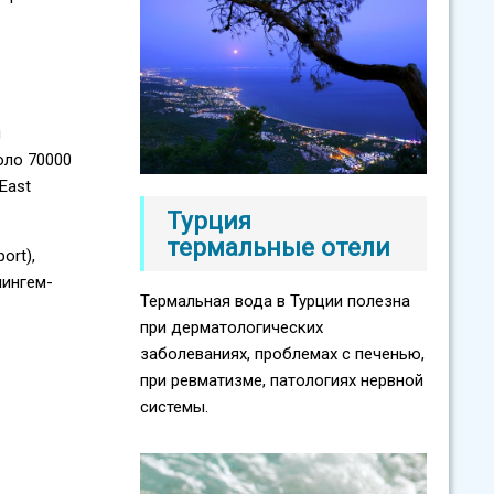
м
оло 70000
East
Турция
термальные отели
ort),
мингем-
Термальная вода в Турции полезна
при дерматологических
заболеваниях, проблемах с печенью,
при ревматизме, патологиях нервной
системы.