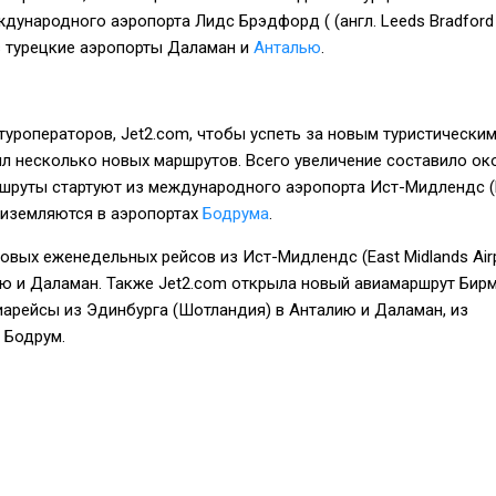
дународного аэропорта Лидс Брэдфорд ( (англ. Leeds Bradford
t) в турецкие аэропорты Даламан и
Анталью
.
туроператоров, Jet2.com, чтобы успеть за новым туристически
л несколько новых маршрутов. Всего увеличение составило ок
ршруты стартуют из международного аэропорта Ист-Мидлендс (
 приземляются в аэропортах
Бодрума
.
овых еженедельных рейсов из Ист-Мидлендс (East Midlands Airp
ю и Даламан. Также Jet2.com открыла новый авиамаршрут Бир
арейсы из Эдинбурга (Шотландия) в Анталию и Даламан, из
 Бодрум.