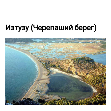
Изтузу (Черепаший берег)