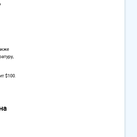
о
акже
атуру,
т $100.
на