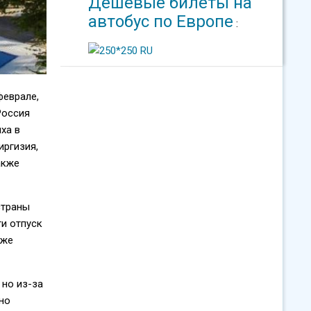
Дешевые билеты на
автобус по Европе
:
феврале,
Россия
ха в
иргизия,
акже
страны
ти отпуск
кже
 но из-за
но