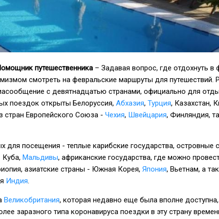
 Помощник путешественника
– Задавая вопрос, где отдохнуть в 
имизмом смотреть на февральские маршруты для путешествий. 
иасообщение с девятнадцатью странами, официально для отды
ных поездок открыты Белоруссия,
Абхазия
,
Турция
, Казахстан, К
 из стран Европейского Союза -
Чехия
,
Швейцария
, Финляндия, т
х для посещения - теплые карибские государства, островные 
 Куба,
Мальдивы
, африканские государства, где можно провес
фиопия, азиатские страны - Южная Корея,
Япония
, Вьетнам, а та
ая
Индия
.
а
Великобритания
, которая недавно еще была вполне доступна,
олее заразного типа коронавируса поездки в эту страну времен