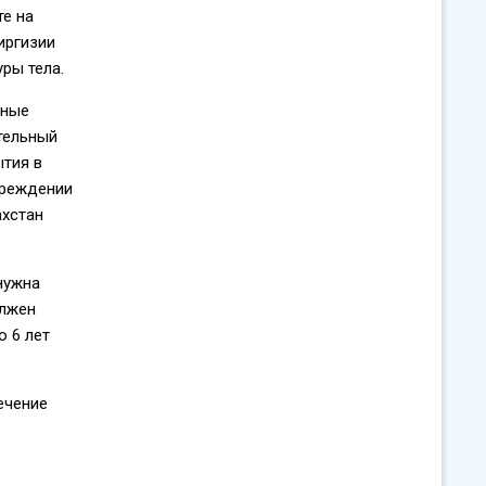
те на
иргизии
ры тела.
ьные
тельный
ытия в
чреждении
ахстан
нужна
олжен
о 6 лет
течение