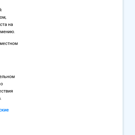
й
ом,
ста на
рмению.
 местном
тельном
до
ествия
.
ские