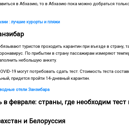
авиться в Абхазию, то в Абхазию пока можно добраться тольк
азии : лучшие курорты и пляжи
анзибар
обязывают туристов проходить карантин при въезде в страну, т
оронавирус. По прибытии в страну пассажирам измеряют темпер
аполнить небольшую анкету.
OVID-19 могут потребовать сдать тест. Стоимость теста состави
ьный, придется пройти 14-дневный карантин.
водные отели Занзибара
ь в феврале: страны, где необходим тест 
захстан и Белоруссия