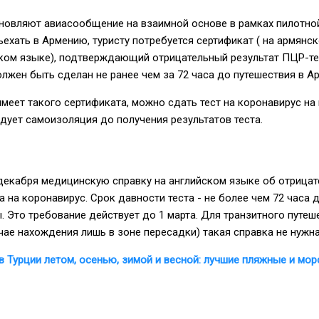
новляют авиасообщение на взаимной основе в рамках пилотно
ехать в Армению, туристу потребуется сертификат ( на армянск
ском языке), подтверждающий отрицательный результат ПЦР-те
олжен быть сделан не ранее чем за 72 часа до путешествия в А
имеет такого сертификата, можно сдать тест на коронавирус на
дует самоизоляция до получения результатов теста.
 декабря медицинскую справку на английском языке об отрица
а на коронавирус. Срок давности теста - не более чем 72 часа 
. Это требование действует до 1 марта. Для транзитного путеш
учае нахождения лишь в зоне пересадки) такая справка не нужна
в Турции летом, осенью, зимой и весной: лучшие пляжные и мор