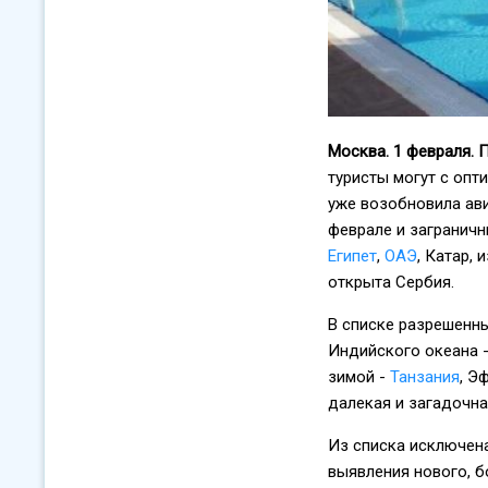
Москва. 1 февраля.
туристы могут с опт
уже возобновила ав
феврале и загранич
Египет
,
ОАЭ
, Катар,
открыта Сербия.
В списке разрешенны
Индийского океана -
зимой -
Танзания
, Э
далекая и загадочн
Из списка исключен
выявления нового, б