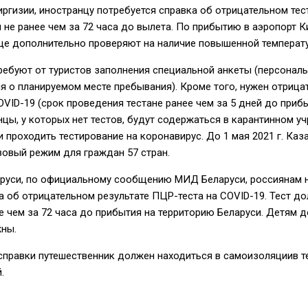
ргизии, иностранцу потребуется справка об отрицательном тес
 не ранее чем за 72 часа до вылета. По прибытию в аэропорт К
ще дополнительно проверяют на наличие повышенной температу
ребуют от туристов заполнения специальной анкеты (персонал
 о планируемом месте пребывания). Кроме того, нужен отрица
COVID-19 (срок проведения тестане ранее чем за 5 дней до приб
нцы, у которых нет тестов, будут содержаться в карантинном у
и проходить тестирование на коронавирус. До 1 мая 2021 г. Каз
овый режим для граждан 57 стран.
руси, по официальному сообщению МИД Беларуси, россиянам 
 об отрицательном результате ПЦР-теста на COVID-19. Тест д
е чем за 72 часа до прибытия на территорию Беларуси. Детям д
жны.
 справки путешественник должен находиться в самоизоляциив 
.