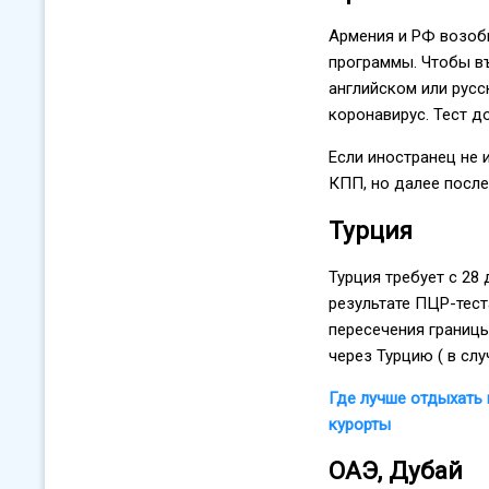
Армения и РФ возоб
программы. Чтобы въ
английском или рус
коронавирус. Тест д
Если иностранец не 
КПП, но далее после
Турция
Турция требует с 28
результате ПЦР-тест
пересечения границы
через Турцию ( в сл
Где лучше отдыхать 
курорты
ОАЭ, Дубай