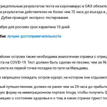
трицательным результатом теста на коронавирус в ОАЭ обязате
м результатом действителен не более чем 72 часа до въезда в 
 Дубая проводят экспресс-тестирование.
абря для россиян срок карантина 10 дней.
убае:
лучшие достопримечательности
айские острова также необходима аналогичная справка с отри
та на COVID-19. Тест должен быть сделан не пеозже, чем за 96
лета из первой точки посадки по пути на Мальдивы.
м запрещено покидать остров-курорт, на котором они отдыхают
ый путешественник должен не ранее чем за 24 часа до прибыт
ую форму на иммиграционном портале Imuga, чтобы получить Q
ацию о состоянии здоровья и о том, в каких странах турист п