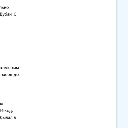
льно.
Дубай. С
цательным
 часов до
.
ия
R-код,
обывал в