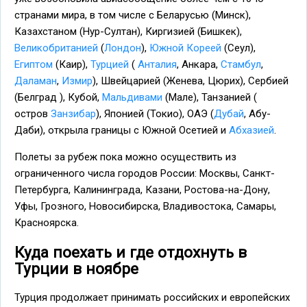
странами мира, в том числе с Беларусью (Минск),
Казахстаном (Нур-Султан), Киргизией (Бишкек),
Великобританией
(
Лондон
),
Южной Кореей
(Сеул),
Египтом
(Каир),
Турцией
(
Анталия
, Анкара,
Стамбул
,
Даламан
,
Измир
), Швейцарией (Женева, Цюрих), Сербией
(Белград ), Кубой,
Мальдивами
(Мале), Танзанией (
остров
Занзибар
), Японией (Токио), ОАЭ (
Дубай
, Абу-
Даби), открыла границы с Южной Осетией и
Абхазией
.
Полеты за рубеж пока можно осуществить из
ограниченного числа городов России: Москвы, Санкт-
Петербурга, Калининграда, Казани, Ростова-на-Дону,
Уфы, Грозного, Новосибирска, Владивостока, Самары,
Красноярска.
Куда поехать и где отдохнуть в
Турции в ноябре
Турция продолжает принимать российских и европейских