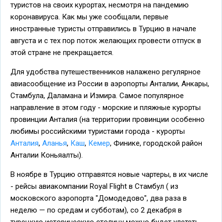
туристов на своих курортах, несмотря на пандемию
коронавируса. Как мы уже сообщали, первые
иностранные туристы отправились в Турцию в начале
августа и с тех пор поток желающих провести отпуск в
этой стране не прекращается.
Для удобства путешественников налажено регулярное
авиасообщение из России в аэропорты Анталии, Анкары,
Стамбула, Даламана и Измира. Самое популярное
направление в этом году - морские и пляжные курорты
провинции Анталия (на территории провинции особенно
любимы российскими туристами города - курорты
Анталия
,
Аланья
,
Каш
,
Кемер
, Финике, городской район
Анталии Коньяалты).
В ноябре в Турцию отправятся новые чартеры, в их числе
- рейсы авиакомпании Royal Flight в Стамбул ( из
московского аэропорта "Домодедово", два раза в
неделю — по средам и субботам), со 2 декабря в