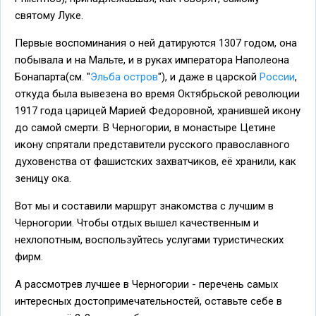
святому Луке.
Первые воспоминания о ней датируются 1307 годом, она
побывала и на Мальте, и в руках императора Наполеона
Бонапарта(см. "
Эльба остров
"), и даже в царской
России
,
откуда была вывезена во время Октябрьской революции
1917 года царицей Марией Федоровной, хранившей икону
до самой смерти. В Черногории, в монастыре Цетине
икону спрятали представители русского православного
духовенства от фашистских захватчиков, её хранили, как
зеницу ока.
Вот мы и составили маршрут знакомства с лучшим в
Черногории. Чтобы отдых вышел качественным и
нехлопотным, воспользуйтесь услугами туристических
фирм.
А рассмотрев лучшее в Черногории - перечень самых
интересных достопримечательностей, оставьте себе в