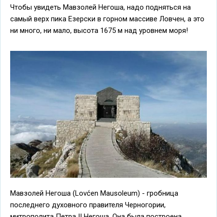
Чтобы увидеть Мавзолей Негоша, надо подняться на
самый верх пика Езерски в горном массиве Ловчен, а это
ни много, ни мало, высота 1675 м над уровнем моря!
Мавзолей Негоша
(Lovćen Mausoleum) - гробница
последнего духовного правителя Черногории,
митрополита Петра II Негоша. Она была построена