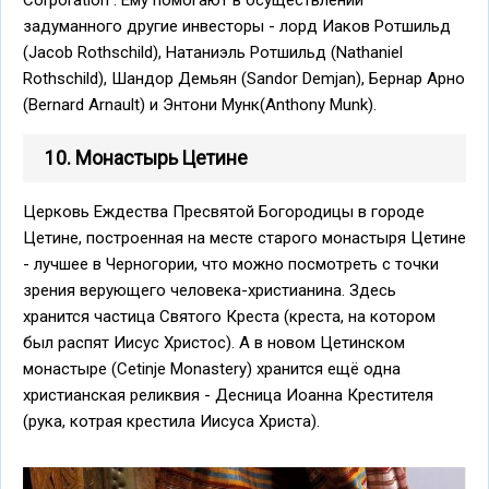
задуманного другие инвесторы - лорд Иаков Ротшильд
(Jacob Rothschild), Натаниэль Ротшильд (Nathaniel
Rothschild), Шандор Демьян (Sandor Demjan), Бернар Арно
(Bernard Arnault) и Энтони Мунк(Anthony Munk).
10. Монастырь Цетине
Церковь Eждества Пресвятой Богородицы в городе
Цетине, построенная на месте старого монастыря Цетине
- лучшее в Черногории, что можно посмотреть с точки
зрения верующего человека-христианина. Здесь
хранится частица Святого Креста (креста, на котором
был распят Иисус Христос). А в новом Цетинском
монастыре (Cetinje Monastery)
хранится ещё одна
христианская реликвия - Десница Иоанна Крестителя
(рука, котрая крестила Иисуса Христа).