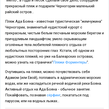
"Merito", а годы и песок сделали своё дело, соорудили
прекрасный пляж и подарили Черногории маленький
райский остров...
Пляж Ада Бояна - известная туристическая "жемчужина"
Черногории, знаменитый нудистский курорт с
прекрасным, чистым белым песчаным морским берегом и
причудливым ландшафтом, умело скрывающим
оголённые тела любителей пляжного отдыха от
любопытных посторонних глаз. Кстати, об одном из
нудистских пляжей, но уже на Балеарских островах,
можно узнать на страничке"
Пляжи Форментеры
".
Очутившись на пляже, можно почувствовать себя
Адамом (или Евой), поплавать в адриатических морских
водах, или же насладиться речной водичкой реки Бояна.
Активный отдых на Ада Бояна - обычное занятие.
Покайфовать, познавая
сёрфинг
, покататься под
парусом, или на водных лыжах...