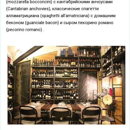
(mozzarella bocconcini) с кантабрийскими анчоусами
(Cantabrian anchovies), классические спагетти
алламатрициана (spaghetti all'amatriciana) с домашним
беконом (guanciale bacon) и сыром пекорино романо
(pecorino romano) .