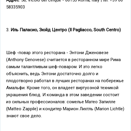
Адрес
: 58, Vicolo del Cinque - 00153 Roma, Italy | tel. +39 06
58335903
3.
Иль Паласио, Зюйд Центро (Il Pagliacco, South Centro)
Шеф -повар этого ресторана - Энтони Дженовезе
(Anthony Genovese) считается в ресторанном мире Рима
самым талантливым шеф-поваром. И это легко
объяснить, ведь Энтони достаточно долго и
плодотворно работал в лучших ресторанах на побережье
Амальфи. Кроме того, он владеет виртуозной техникой
украшения блюд. И команда в этом заведении состоит
из сильных профессионалов: сомелье Матео Запилле
(Matteo Zappile) и кондитер Марион Лихтль (Marion Lichtle)
знают свое дело.