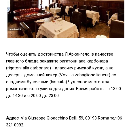
Чтобы оценить достоинства Л'Аркангело, в качестве
главного блюда закажите ригатони ала карбонара
(rigatoni alla carbonara) - классику римской кухни, а на
десерт - домашний ликер (Vov - a zabaglione liqueur) со
сладкими булочками (biscuits).Чудесное место для
романтического ужина для двоих. Время работы -с 13.00
до 14.30 и с 20.00 до 23.00.
Адрес
: Via Giuseppe Gioacchino Belli, 59, 00193 Roma тел.06
321 0992.