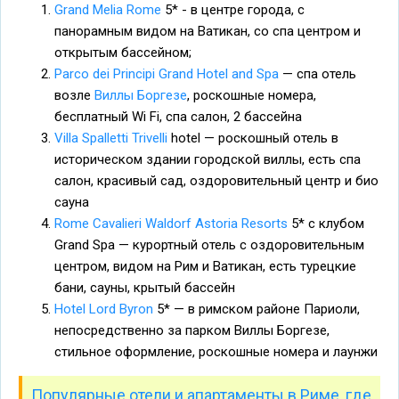
Grand Melia Rome
5* - в центре города, с
панорамным видом на Ватикан, со спа центром и
открытым бассейном;
Parco dei Principi Grand Hotel and Spa
— спа отель
возле
Виллы Боргезе
, роскошные номера,
бесплатный Wi Fi, спа салон, 2 бассейна
Villa Spalletti Trivelli
hotel — роскошный отель в
историческом здании городской виллы, есть спа
салон, красивый сад, оздоровительный центр и био
сауна
Rome Cavalieri Waldorf Astoria Resorts
5* с клубом
Grand Spa — курортный отель с оздоровительным
центром, видом на Рим и Ватикан, есть турецкие
бани, сауны, крытый бассейн
Hotel Lord Byron
5* — в римском районе Париоли,
непосредственно за парком Виллы Боргезе,
стильное оформление, роскошные номера и лаунжи
Популярные отели и апартаменты в Риме, где