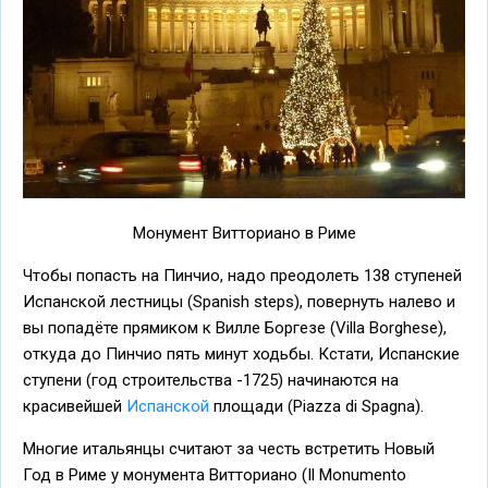
Монумент Витториано в Риме
Чтобы попасть на Пинчио, надо преодолеть 138 ступеней
Испанской лестницы (Spanish steps), повернуть налево и
вы попадёте прямиком к Вилле Боргезе (Villa Borghese),
откуда до Пинчио пять минут ходьбы. Кстати, Испанские
ступени (год строительства -1725) начинаются на
красивейшей
Испанской
площади (Piazza di Spagna).
Многие итальянцы считают за честь встретить Новый
Год в Риме у монумента Витториано (Il Monumento