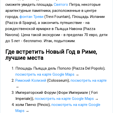
сможете увидеть площадь
Святого
Петра, некоторые
архитектурные памятники, расположенные в центре
города,
фонтан Треви
(Trevi Fountain), Площадь Испании
(Piazza di Spagna), а закончить путешествие - на
рождественской ярмарке в Пьяцца Навона (Piazza
Navona). Цена такой экскурсии - в пределах 70 евро, дети
до 5 лет - бесплатно. Итак, подытожим.
Где встретить Новый Год в Риме,
лучшие места
Площадь Пьяцца дель Пополо (Piazza Del Popolo);
посмотреть на карте Google Maps
→
Римский Колизей
(Colosseum);
посмотреть на карте
→
Императорский Форум (Фори Империале ( Fori
Imperiale));
посмотреть на карте Google Maps
→
холм Пинчо (Pincio);
посмотреть на карте Google
Maps
→