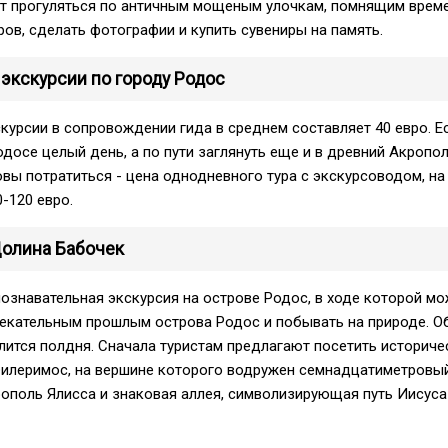
ют прогуляться по античным мощеным улочкам, помнящим врем
ов, сделать фотографии и купить сувениры на память.
экскурсии по городу Родос
курсии в сопровождении гида в среднем составляет 40 евро. Е
одосе целый день, а по пути заглянуть еще и в древний Акропо
овы потратиться - цена однодневного тура с экскурсоводом, на
-120 евро.
олина Бабочек
познавательная экскурсия на острове Родос, в ходе которой м
лекательным прошлым острова Родос и побывать на природе. 
лится полдня. Сначала туристам предлагают посетить историче
Филеримос, на вершине которого водружен семнадцатиметровый
ополь Ялисса и знаковая аллея, символизирующая путь Иисуса