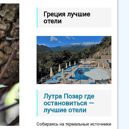
Греция лучшие
отели
Лутра Позар где
остановиться —
лучшие отели
Собираясь на термальные источники