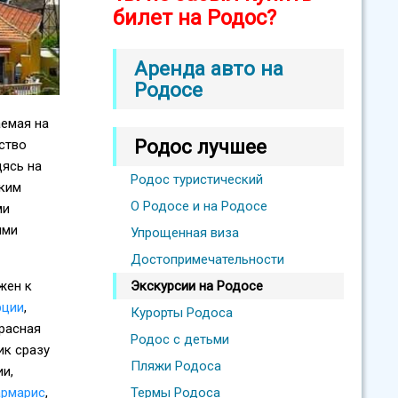
билет на Родос?
Аренда авто на
Родосе
аемая на
Родос лучшее
ство
дясь на
Родос туристический
ским
О Родосе и на Родосе
ми
ими
Упрощенная виза
Достопримечательности
жен к
Экскурсии на Родосе
рции
,
Курорты Родоса
красная
Родос с детьми
ик сразу
Пляжи Родоса
ии,
рмарис
,
Термы Родоса