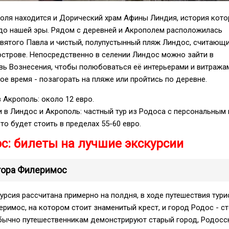
оля находится и Дорический храм Афины Линдия, история кото
 до нашей эры. Рядом с деревней и Акрополем расположилась
Святого Павла и чистый, полупустынный пляж Линдос, считающ
острове. Непосредственно в селении Линдос можно зайти в
ь Вознесения, чтобы полюбоваться её интерьерами и витражам
е время - позагорать на пляже или пройтись по деревне.
 Акрополь: около 12 евро.
 в Линдос и Акрополь: частный тур из Родоса с персональным 
о будет стоить в пределах 55-60 евро.
ос: билеты на лучшие экскурсии
 гора Филеримос
урсия рассчитана примерно на полдня, в ходе путешествия тури
римос, на котором стоит знаменитый крест, и город Родос - с
обычно путешественникам демонстрируют старый город, Родос