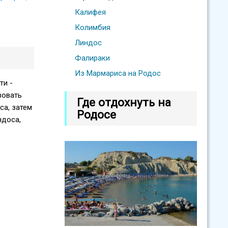
Калифея
Колимбия
Линдос
Фалираки
Из Мармариса на Родос
ти -
зовать
Где отдохнуть на
са, затем
Родосе
ндоса,