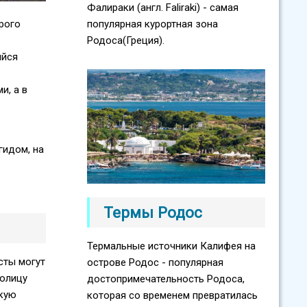
Фалираки (англ. Faliraki) - самая
рого
популярная курортная зона
Родоса(Греция).
ийся
и, а в
гидом, на
Термы Родос
Термальные источники Калифея на
сты могут
острове Родос - популярная
толицу
достопримечательность Родоса,
скую
которая со временем превратилась