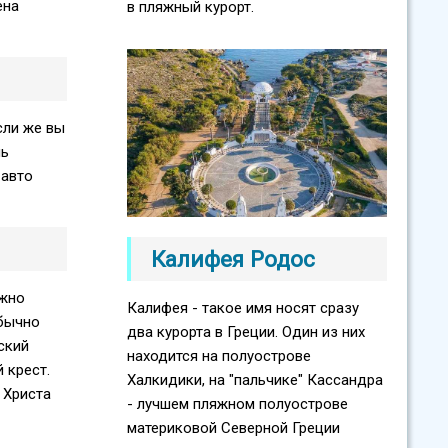
ена
в пляжный курорт.
сли же вы
ль
 авто
Калифея Родос
ожно
Калифея - такое имя носят сразу
Обычно
два курорта в Греции. Один из них
ский
находится на полуострове
 крест.
Халкидики, на "пальчике" Кассандра
 Христа
- лучшем пляжном полуострове
материковой Северной Греции