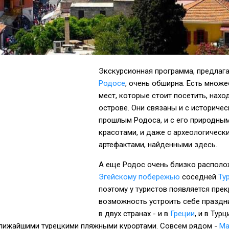
Экскурсионная программа, предлаг
Родосе
, очень обширна. Есть множе
мест, которые стоит посетить, нахо
острове. Они связаны и с историче
прошлым Родоса, и с его природны
красотами, и даже с археологическ
артефактами, найденными здесь.
А еще Родос очень близко располо
Эгейскому побережью
соседней
Ту
поэтому у туристов появляется пре
возможность устроить себе праздн
в двух странах - и в
Греции
, и в Турц
лижайшими турецкими пляжными курортами. Совсем рядом -
Ма