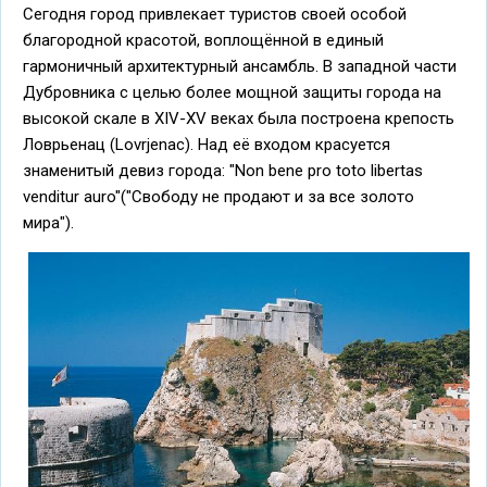
Сегодня город привлекает туристов своей особой
благородной красотой, воплощённой в единый
гармоничный архитектурный ансамбль. В западной части
Дубровника с целью более мощной защиты города на
высокой скале в XIV-XV веках была построена крепость
Ловрьенац (Lovrjenac). Над её входом красуется
знаменитый девиз города: "Non bene pro toto libertas
venditur auro"("Свободу не продают и за все золото
мира").