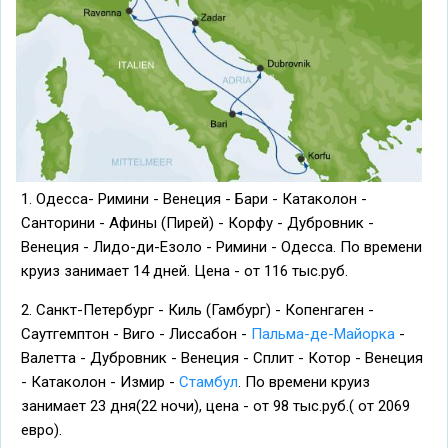
1. Одесса- Римини - Венеция - Бари - Катаколон -
Санторини - Афины (Пирей) - Корфу - Дубровник -
Венеция - Лидо-ди-Езоло - Римини - Одесса. По времени
круиз занимает 14 дней. Цена - от 116 тыс.руб.
2. Санкт-Петербург - Киль (Гамбург) - Копенгаген -
Саутгемптон - Виго - Лиссабон -
Пальма-де-Майорка
-
Валетта - Дубровник - Венеция - Сплит - Котор - Венеция
- Катаколон - Измир -
Стамбул
. По времени круиз
занимает 23 дня(22 ночи), цена - от 98 тыс.руб.( от 2069
евро).