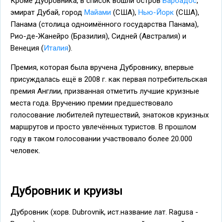
Кроме Дубровника, в список вошли остров
Барбадос
,
эмират Дубай, город
Майами
(США),
Нью-Йорк
(США),
Панама (столица одноимённого государства Панама),
Рио-де-Жанейро (Бразилия), Сидней (Австралия) и
Венеция (
Италия
).
Премия, которая была вручена Дубровнику, впервые
присуждалась ещё в 2008 г. как первая потребительская
премия Англии, призванная отметить лучшие круизные
места года. Вручению премии предшествовало
голосование любителей путешествий, знатоков круизных
маршрутов и просто увлечённых туристов. В прошлом
году в таком голосовании участвовало более 20.000
человек.
Дубровник и круизы
Дубровник (хорв. Dubrovnik, ист.название лат. Ragusa -