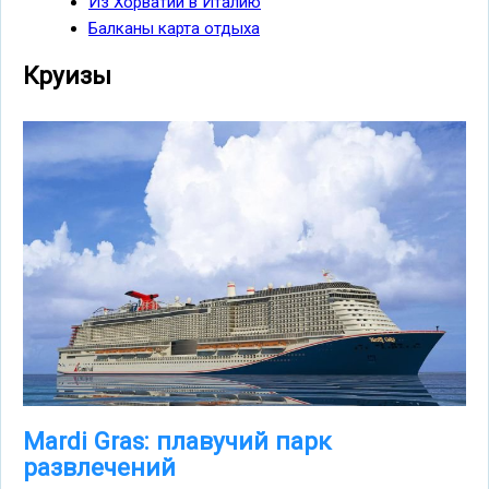
Из Хорватии в Италию
Балканы карта отдыха
Круизы
Mardi Gras: плавучий парк
развлечений