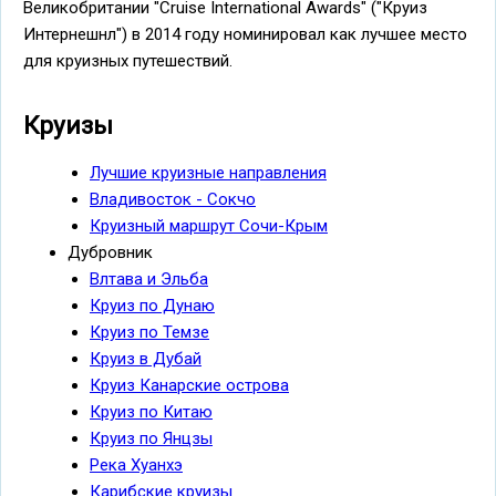
Великобритании "Cruise International Awards" ("Круиз
Интернешнл") в 2014 году номинировал как лучшее место
для круизных путешествий.
Круизы
Лучшие круизные направления
Владивосток - Сокчо
Круизный маршрут Сочи-Крым
Дубровник
Влтава и Эльба
Круиз по Дунаю
Круиз по Темзе
Круиз в Дубай
Круиз Канарские острова
Круиз по Китаю
Круиз по Янцзы
Река Хуанхэ
Карибские круизы