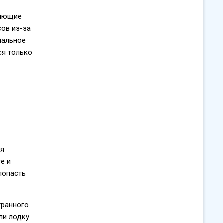
няющие
сов из-за
мальное
ся только
ия
е и
попасть
транного
ли лодку