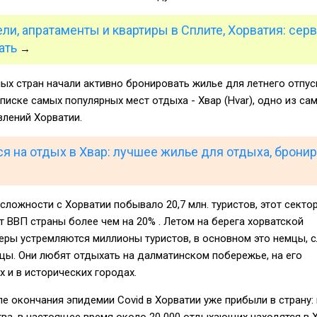
ли, апратаменты и квартиры в Сплите, Хорватия: серв
ать
→
ых стран начали активно бронировать жилье для летнего отпус
списке самых популярных мест отдыха - Хвар (Hvar), одно из са
влений Хорватии.
ся на отдых в Хвар: лучшее жилье для отдыха, брони
 сложности с Хорватии побывало 20,7 млн. туристов, этот секто
 ВВП страны более чем на 20% . Летом на берега хорватской
еры устремляются миллионы туристов, в основном это немцы, 
цы. Они любят отдыхать на далматинском побережье, на его
 и в исторических городах.
е окончания эпидемии Covid в Хорватии уже прибыли в страну:
ва, в настоящее время около 20 000 отдыхающих находятся в Х