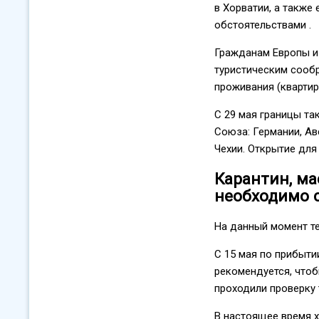
в Хорватии, а также
обстоятельствами .
Гражданам Европы и
туристическим сооб
проживания (квартира
С 29 мая границы та
Союза: Германии, Авс
Чехии. Открытие для
Карантин, ма
необходимо 
На данный момент те
С 15 мая по прибыти
рекомендуется, чтоб
проходили проверку 
В настоящее время х