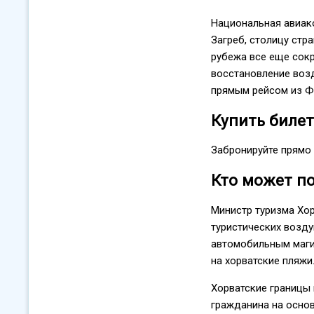
Национальная авиако
Загреб, столицу стр
рубежа все еще сокр
восстановление воз
прямым рейсом из Фр
Купить биле
Забронируйте прямо 
Кто может по
Министр туризма Хо
туристических возд
автомобильным магис
на хорватские пляжи
Хорватские границы
гражданина на основ