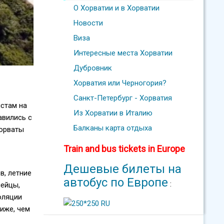
О Хорватии и в Хорватии
Новости
Виза
Интересные места Хорватии
Дубровник
Хорватия или Черногория?
Санкт-Петербург - Хорватия
стам на
Из Хорватии в Италию
авились с
Балканы карта отдыха
хорваты
Train and bus tickets in Europe
Дешевые билеты на
в, летние
автобус по Европе
:
пейцы,
оляции
иже, чем