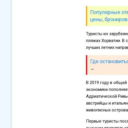
Популярные оте
цены, брониров
Туристы из зарубежн
пляжах Хорватии. В 
лучших летних напра
Где остановить
→
В 2019 году в общей
экономики пополняет
Адриатической Ривь
австрийцы и итальян
живописных островах
Первые туристы посл
оценкам правительст