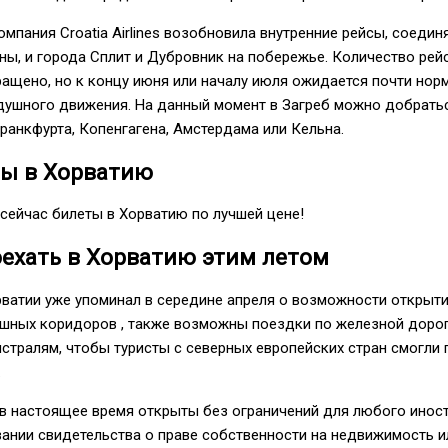
мпания Croatia Airlines возобновила внутренние рейсы, соеди
аны, и города Сплит и Дубровник на побережье. Количество рей
ащено, но к концу июня или началу июля ожидается почти нор
душного движения. На данный момент в Загреб можно добрать
анкфурта, Копенгагена, Амстердама или Кельна.
ты в Хорватию
сейчас билеты в Хорватию по лучшей цене!
ехать в Хорватию этим летом
рватии уже упоминал в середине апреля о возможности открыт
ушных коридоров , также возможны поездки по железной дорог
тралям, чтобы туристы с северных европейских стран смогли 
.
 в настоящее время открыты без ограничений для любого инос
ании свидетельства о праве собственности на недвижимость и