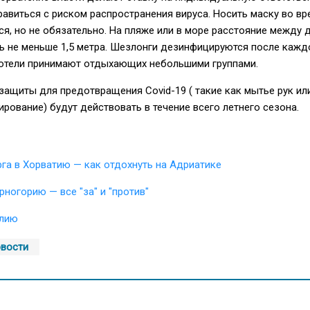
авиться с риском распространения вируса. Носить маску во вр
я, но не обязательно. На пляже или в море расстояние между 
 не меньше 1,5 метра. Шезлонги дезинфицируются после кажд
 отели принимают отдыхающих небольшими группами.
защиты для предотвращения Covid-19 ( такие как мытье рук ил
рование) будут действовать в течение всего летнего сезона.
га в Хорватию — как отдохнуть на Адриатике
рногорию — все "за" и "против"
алию
овости