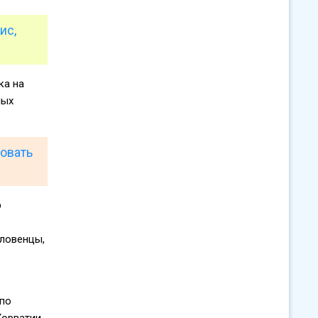
ис,
ка на
мых
ровать
р
словенцы,
 по
орватии,