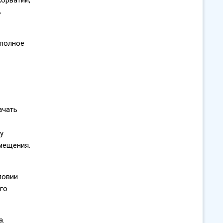
ь
 полное
ачать
у
мещения.
ловии
го
а.