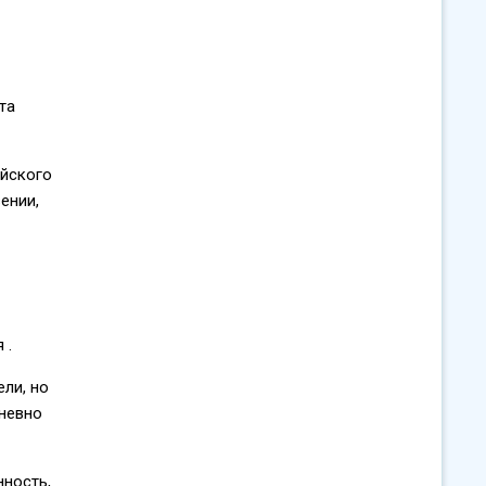
та
ейского
ении,
 .
ели, но
дневно
нность,