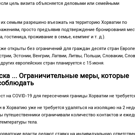
 если цель визита объясняется деловыми или семейными
 их семьям разрешено въезжать на территорию Хорватии по
ражениям, просто предъявив подтверждение бронирования мес
, гостиница, проживание в семье, кемпинг и т. д.).
кже открыты без ограничений для граждан десяти стран Европ
трии, Эстонии, Венгрии, Латвии, Литвы, Польши, Словакии, Слов
 других европейских стран планируется с 15 июня.
ска ... Ограничительные меры, которые
соблюдать
ст на COVID-19 для пересечения границы Хорватии не требуется
и в Хорватию уже не требуется удаляться на изоляцию на 2 нед
ы путешественники ограничивали количество контактов и еже
температуры тела.
орватские власти делают ставку на индивидуальную ответстве