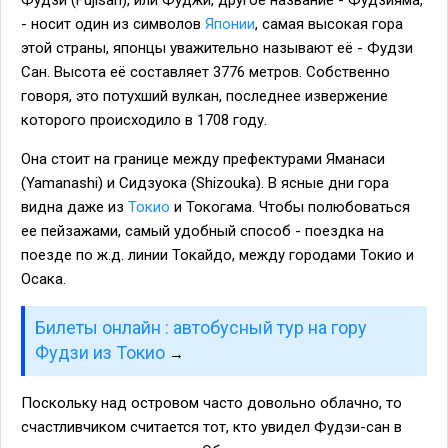
Фудзи (Fujisan), или Фуджи, другое название - Фудзияма,
- носит один из символов
Японии
, самая высокая гора
этой страны, японцы уважительно называют её - Фудзи
Сан. Высота её составляет 3776 метров. Собственно
говоря, это потухший вулкан, последнее извержение
которого происходило в 1708 году.
Она стоит на границе между префектурами Яманаси
(Yamanashi) и Сидзуока (Shizouka). В ясные дни гора
видна даже из
Токио
и Токогама. Чтобы полюбоваться
ее пейзажами, самый удобный способ - поездка на
поезде по ж.д. линии Токайдо, между городами Токио и
Осака.
Билеты онлайн : автобусный тур на гору
Фудзи из Токио
→
Поскольку над островом часто довольно облачно, то
счастливчиком считается тот, кто увидел Фудзи-сан в