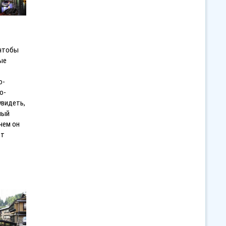
 чтобы
ые
о-
о-
увидеть,
ный
чем он
ет