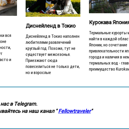
Курокава Япони
Диснейленд в Токио
Термальные курорты
ки вся
Диснейленд в Токио наполнен
найти в каждой облас
зоне
любителями развлечений
Японии, но сочетание
ности,
круглый год. Похоже, тут не
привлекательности я
ут
существует межсезонья.
города и наличия в не
асто и
Приезжают сюда
термальных вод - гла
повеселиться не только дети,
преимущество Kuroka
но и взрослые
нас в Тelegram.
вайтесь на наш канал "
Fellowtraveler
"