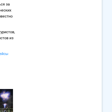
ься за
ческих
звестно
туристов,
истов из
рейсы