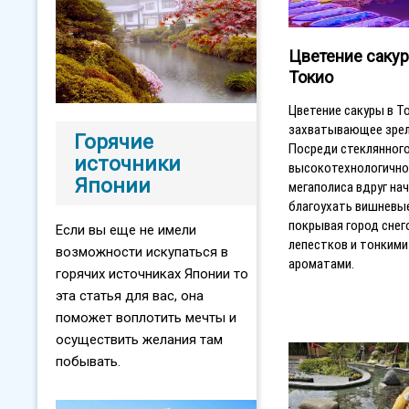
Цветение сакур
Токио
Цветение сакуры в То
захватывающее зре
Горячие
Посреди стеклянног
источники
высокотехнологично
Японии
мегаполиса вдруг на
благоухать вишневые
покрывая город снег
Если вы еще не имели
лепестков и тонкими
возможности искупаться в
ароматами.
горячих источниках Японии то
эта статья для вас, она
поможет воплотить мечты и
осуществить желания там
побывать.