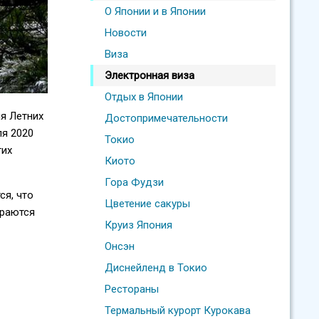
О Японии и в Японии
Новости
Виза
Электронная виза
Отдых в Японии
ия Летних
Достопримечательности
ля 2020
Токио
гих
Киото
Гора Фудзи
ся, что
Цветение сакуры
ираются
Круиз Япония
Онсэн
Диснейленд в Токио
Рестораны
Термальный курорт Курокава