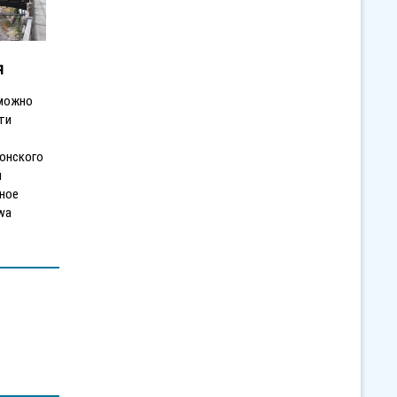
я
 можно
ти
понского
м
вное
wa