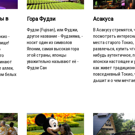
ы в
Асакуса
Гора Фудзи
В Асакусу стремятся,
Фудзи (Fujisan), или Фуджи,
посмотреть интересн
другое название - Фудзияма, -
кио -
места старого Токио,
носит один из символов
лище!
развлечься, купить чт
Японии, самая высокая гора
о
нибудь аутентичное, п
этой страны, японцы
го
японски настоящее и 
уважительно называют её -
чинают
как живет традицион
Фудзи Сан
 аллеи,
повседневный Токио, 
ом белых
дышит и о чем мечта