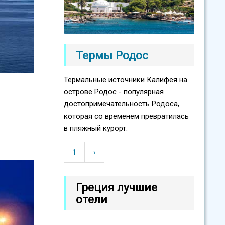
Термы Родос
Термальные источники Калифея на
острове Родос - популярная
достопримечательность Родоса,
которая со временем превратилась
в пляжный курорт.
1
Следующая
›
Нумерация
страница
страниц
Греция лучшие
отели