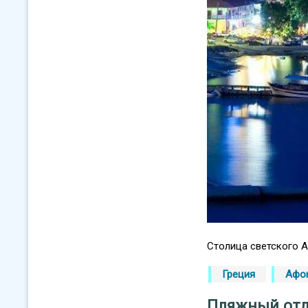
Столица светского А
Греция
Афо
Пляжный отд