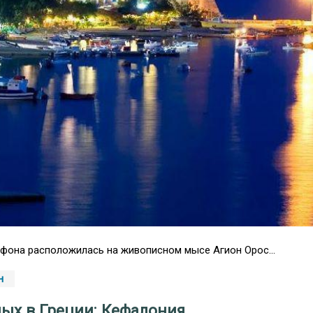
фона расположилась на живописном мысе Агион Орос...
н
ых в Греции: Кефалония