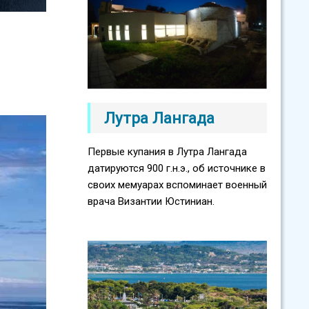
Лутра Лангада
Первые купания в Лутра Лангада
датируются 900 г.н.э., об источнике в
своих мемуарах вспоминает военный
врача Византии Юстиниан.