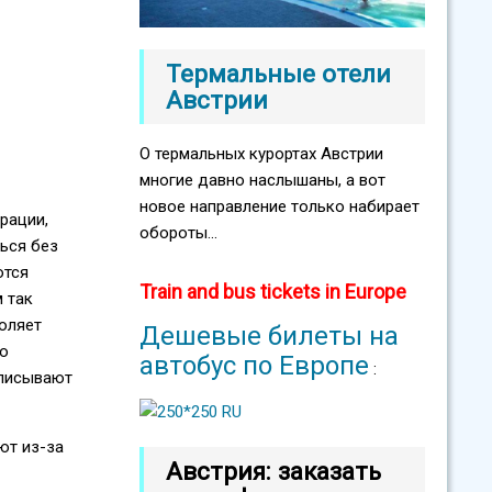
Термальные отели
Австрии
О термальных курортах Австрии
многие давно наслышаны, а вот
новое направление только набирает
рации,
обороты...
ься без
ются
Train and bus tickets in Europe
 так
оляет
Дешевые билеты на
но
автобус по Европе
:
ыписывают
ют из-за
Австрия: заказать