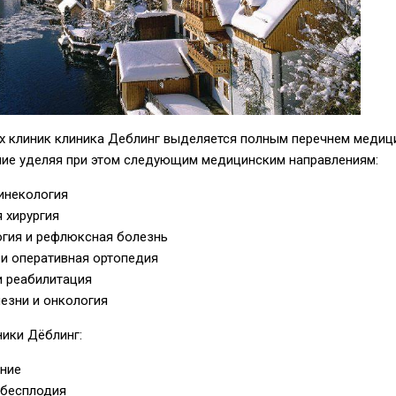
их клиник клиника Деблинг выделяется полным перечнем медиц
ание уделяя при этом следующим медицинским направлениям:
гинекология
 хирургия
огия и рефлюксная болезнь
 и оперативная ортопедия
и реабилитация
езни и онкология
ники Дёблинг:
ние
 бесплодия