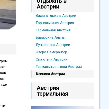
отдыхать в
Австрии
Виды отдыха в Австрии
Горнолыжная Австрия
Термальная Австрия
Баварские Альпы
Лучшие спа Австрии
Озеро Самерангер
Спа отели Австрии
нтром
Термальные отели Австрии
ики
 как
Клиники Австрии
ест
 где
Австрия
термальная
-ти