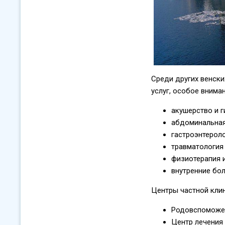
Среди других венск
услуг, особое вним
акушерство и 
абдоминальная
гастроэнтерол
травматология
физиотерапия 
внутренние бол
Центры частной кли
Родовспоможе
Центр лечения