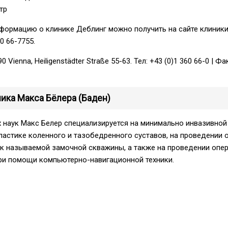
тр
формацию о клинике Деблинг можно получить на сайте клиники
0 66-7755.
 Vienna, Heiligenstädter Straße 55-63. Teл: +43 (0)1 360 66-0 | Фа
ника Макса Бёлера (Баден)
 наук Макс Белер специализируется на минимально инвазивной
астике коленного и тазобедренного суставов, на проведении 
ак называемой замочной скважины, а также на проведении опе
при помощи компьютерно-навигационной техники.