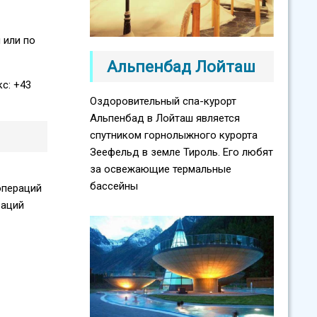
 или по
Альпенбад Лойташ
кс: +43
Оздоровительный спа-курорт
Альпенбад в Лойташ является
спутником горнолыжного курорта
Зеефельд в земле Тироль. Его любят
за освежающие термальные
бассейны
операций
раций