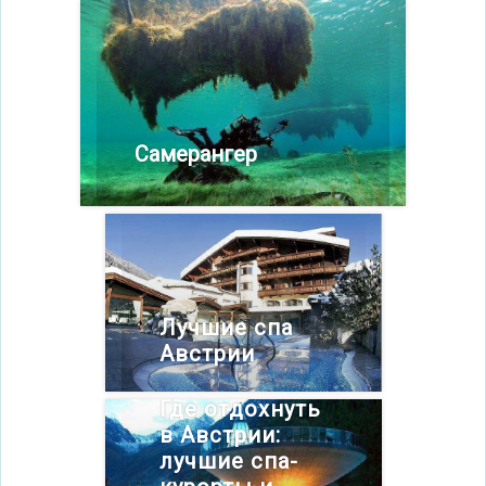
Самерангер
Лучшие спа
Австрии
Где отдохнуть
в Австрии:
лучшие спа-