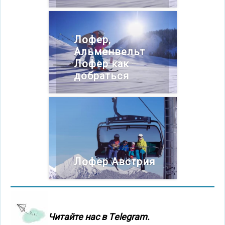
Лофер,
Альменвельт
Лофер как
добраться
Лофер Австрия
Читайте нас в Тelegram.