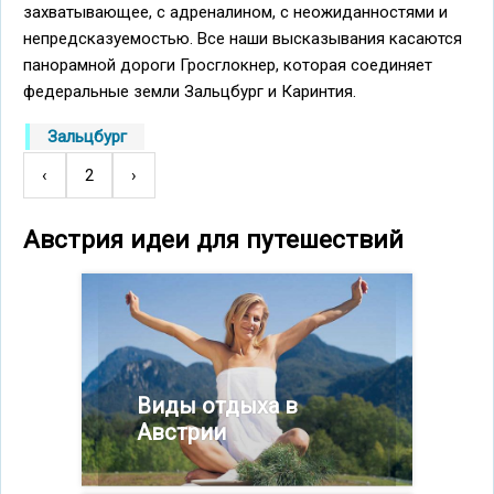
захватывающее, с адреналином, с неожиданностями и
непредсказуемостью. Все наши высказывания касаются
панорамной дороги Гросглокнер, которая соединяет
федеральные земли Зальцбург и Каринтия.
Зальцбург
←
‹
2
Следующая
›
Нумерация
страница
страниц
Австрия идеи для путешествий
Виды отдыха в
Австрии