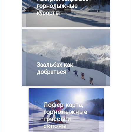
горнолыжные
курорты
Заальбах как
добраться
Лофер карта,
горнолыжные
трассы и
склоны