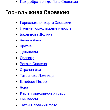
Как добраться до Ясна Словакия
Горнолыжная Словакия
Горнолыжная карта Словакии
Лучшие горнолыжные курорты
Бахледова Долина
Велька Рача
Вратна
Доновалы
Оравице
Рогаче Спалена
Страчан ски
Татранска Ломница
Штрбске Плесо
Ясна
Карты горнолыжных трасс
Ски пассы
Татры Словакия фото