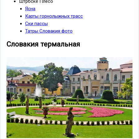
Штрбске Плесо
Ясна
Карты горнолыжных трасс
Ски пассы
Татры Словакия фото
Словакия термальная