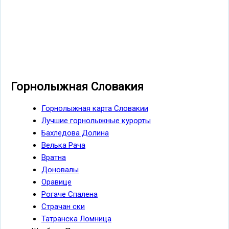
Горнолыжная Словакия
Горнолыжная карта Словакии
Лучшие горнолыжные курорты
Бахледова Долина
Велька Рача
Вратна
Доновалы
Оравице
Рогаче Спалена
Страчан ски
Татранска Ломница