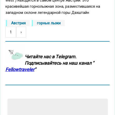
West ) находится в самом центре Австрии. Это
красивейшая горнолыжная зона, разместившаяся на
западном склоне легендарной горы Дахштайн
Австрия
горные лыжи
1
Следующая
›
Нумерация
страница
страниц
Читайте нас в Тelegram.
Подписывайтесь на наш канал "
Fellowtraveler
"