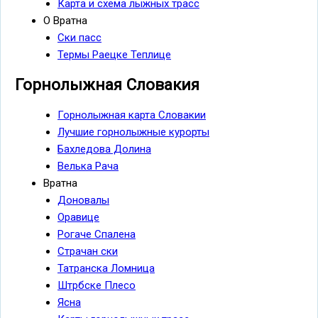
Карта и схема лыжных трасс
О Вратна
Ски пасс
Термы Раецке Теплице
Горнолыжная Словакия
Горнолыжная карта Словакии
Лучшие горнолыжные курорты
Бахледова Долина
Велька Рача
Вратна
Доновалы
Оравице
Рогаче Спалена
Страчан ски
Татранска Ломница
Штрбске Плесо
Ясна