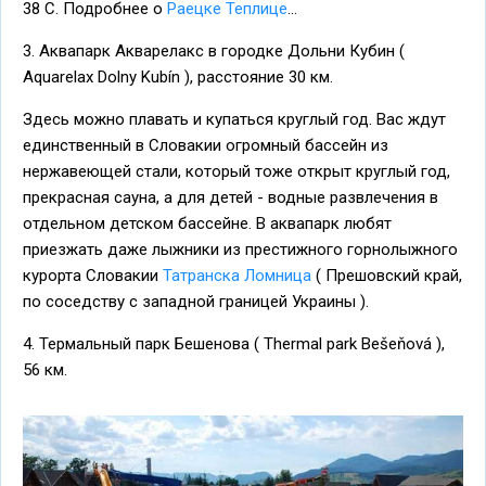
38 C. Подробнее о
Раецке Теплице
...
3. Аквапарк Акварелакс в городке Дольни Кубин (
Aquarelax Dolny Kubín ), расстояние 30 км.
Здесь можно плавать и купаться круглый год. Вас ждут
единственный в Словакии огромный бассейн из
нержавеющей стали, который тоже открыт круглый год,
прекрасная сауна, а для детей - водные развлечения в
отдельном детском бассейне. В аквапарк любят
приезжать даже лыжники из престижного горнолыжного
курорта Словакии
Татранска Ломница
( Прешовский край,
по соседству с западной границей Украины ).
4. Термальный парк Бешенова ( Thermal park Bešeňová ),
56 км.