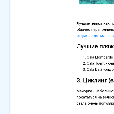
Лучшие пляжи, как п
обычно переполнены
отдыха с детьми
,
се
Лучшие пляж
Cala Llombards
Cala Tuent - с
Cala Deià -рядо
3. Циклинг (
Майорка - небольшо
покататься на вело
стала очень популяр