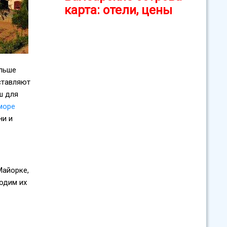
карта: отели, цены
льше
ставляют
ш для
море
ни и
Майорке,
водим их