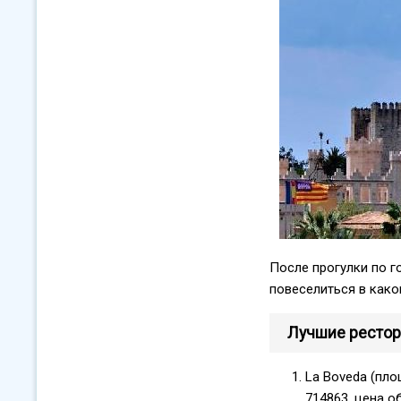
После прогулки по г
повеселиться в како
Лучшие ресто
La Boveda (площ
714863, цена о