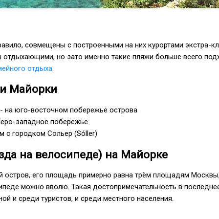
равило, совмещены с построенными на них курортами экстра-кл
 отдыхающими, но зато именно такие пляжи больше всего под
мейного отдыха
.
и Майорки
 - на юго-восточном побережье острова
еверо-западное побережье
м с городком Сольер (Sóller)
езда на велосипеде) на Майорке
й остров, его площадь примерно равна трём площадям Москвы,
сипеде можно вволю. Такая достопримечательность в последне
ной и среди туристов, и среди местного населения.