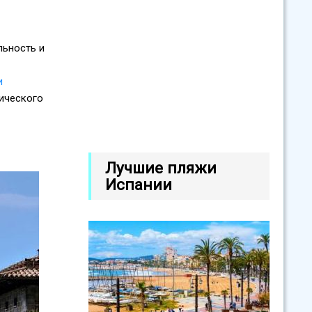
льность и
и
тического
Лучшие пляжи
Испании