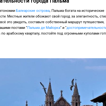
ательности города Пальма
автономии
Балеарские острова
, Пальма богата на исторические
ти. Местные жители обожают свой город за элегантность, сти
 всё это увидеть, составьте собственный маршрут путешествия,
ашими постами "
Пальма де Майорка
" и "
достопримечательност
ь по арабскому кварталу, постойте под огромными куполами го