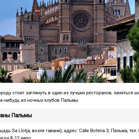
ороду стоит заглянуть в один из лучших ресторанов, заняться ш
м-нибудь из ночных клубов Пальмы.
раны Пальмы
адь Sa Llotja, возле гавани), адрес: Calle Boteria 3, Пальма, тел.
беда 8-12 евро.