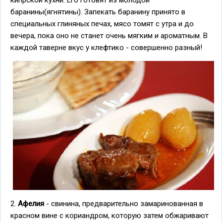
кипрской кухни. Его готовят из молодой
баранины(ягнятины). Запекать баранину принято в
специальных глиняных печах, мясо томят с утра и до
вечера, пока оно не станет очень мягким и ароматным. В
каждой таверне вкус у клефтико - совершенно разный!
2.
Афелия
- свинина, предварительно замаринованная в
красном вине с кориандром, которую затем обжаривают