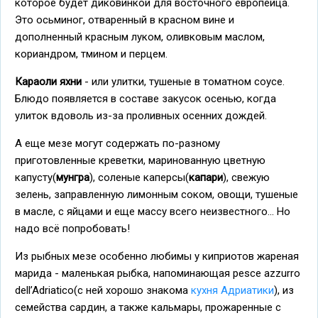
которое будет диковинкой для восточного европейца.
Это осьминог, отваренный в красном вине и
дополненный красным луком, оливковым маслом,
кориандром, тмином и перцем.
Караоли яхни
- или улитки, тушеные в томатном соусе.
Блюдо появляется в составе закусок осенью, когда
улиток вдоволь из-за проливных осенних дождей.
А еще мезе могут содержать по-разному
приготовленные креветки, маринованную цветную
капусту(
мунгра
), соленые каперсы(
капари
), свежую
зелень, заправленную лимонным соком, овощи, тушеные
в масле, с яйцами и еще массу всего неизвестного... Но
надо всё попробовать!
Из рыбных мезе особенно любимы у киприотов жареная
марида - маленькая рыбка, напоминающая pesce azzurro
dell’Adriatico(с ней хорошо знакома
кухня Адриатики
), из
семейства сардин, а также кальмары, прожаренные с