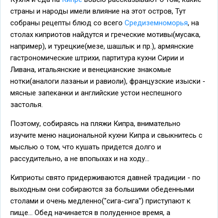
страны и народы имели влияние на этот остров, Тут
собраны рецепты блюд со всего
Средиземноморья
, на
столах киприотов найдутся и греческие мотивы(мусака,
например), и турецкие(мезе, шашлык и пр.), армянские
гастрономические штрихи, партитура кухни Сирии и
Ливана, итальянские и венецианские знакомые
нотки(аналоги лазаньи и равиоли), французские изыски -
мясные запеканки и английские устои неспешного
застолья.
Поэтому, собираясь на пляжи Кипра, внимательно
изучите меню национальной кухни Кипра и свыкнитесь с
мыслью о том, что кушать придется долго и
рассудительно, а не впопыхах и на ходу...
Киприоты свято придерживаются давней традиции - по
выходным они собираются за большими обеденными
столами и очень медленно("сига-сига") приступают к
пище... Обед начинается в полуденное время, а