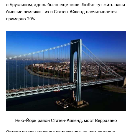
с Бруклином, здесь было еще тише. Любят тут жить наши
бывшие земляки - их в Статен-Айленд насчитывается
примерно 20%
Нью-Йорк район Статен-Айленд, мост Верразано
Остров имеет чудесное приложение: на нем создана