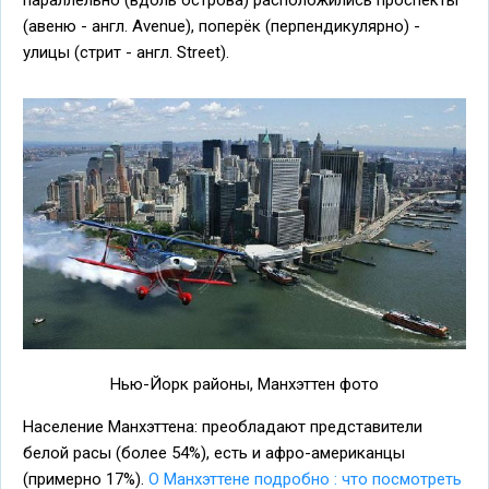
параллельно (вдоль острова) расположились проспекты
(авеню - англ. Avenue), поперёк (перпендикулярно) -
улицы (стрит - англ. Street).
Нью-Йорк районы, Манхэттен фото
Население Манхэттена: преобладают представители
белой расы (более 54%), есть и афро-американцы
(примерно 17%).
О Манхэттене подробно : что посмотреть