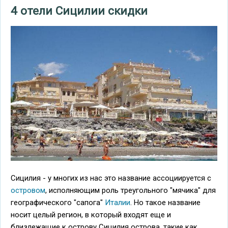
4 отели Сицилии скидки
Сицилия - у многих из нас это название ассоциируется с
островом
, исполняющим роль треугольного "мячика" для
географического "сапога"
Италии
. Но такое название
носит целый регион, в который входят еще и
близлежащие к острову Сицилия острова, такие как