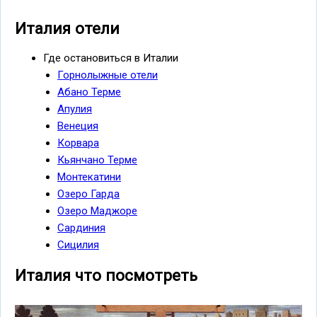
Италия отели
Где остановиться в Италии
Горнолыжные отели
Абано Терме
Апулия
Венеция
Корвара
Кьянчано Терме
Монтекатини
Озеро Гарда
Озеро Маджоре
Сардиния
Сицилия
Италия что посмотреть