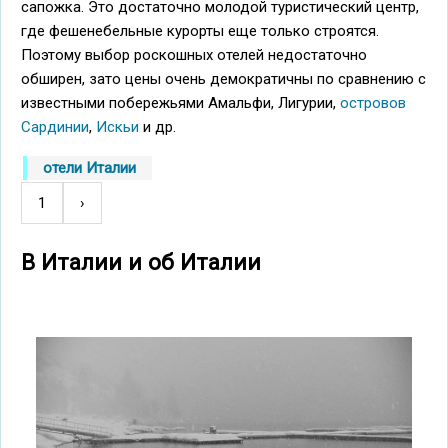
сапожка. Это достаточно молодой туристический центр,
где фешенебельные курорты еще только строятся.
Поэтому выбор роскошных отелей недостаточно
обширен, зато цены очень демократичны по сравнению с
известными побережьями Амальфи, Лигурии,
островов
Сардинии
,
Искьи
и др.
отели Италии
1
Следующая
›
Нумерация
страница
страниц
В Италии и об Италии