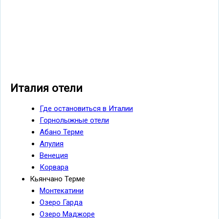
Италия отели
Где остановиться в Италии
Горнолыжные отели
Абано Терме
Апулия
Венеция
Корвара
Кьянчано Терме
Монтекатини
Озеро Гарда
Озеро Маджоре