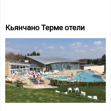
Кьянчано Терме отели