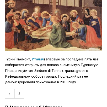
Турин(Пьемонт,
Италия
) впервые за последние пять лет
собирается открыть для показа знаменитую Туринскую
Плащаницу(итал. Sindone di Torino), хранящуюся в
Кафедральном соборе города. Последний раз ее
демонстрировали прихожанам в 2010 году.
←
‹
2
Нумерация
страниц