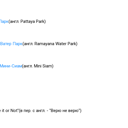
Парк
(англ. Pattaya Park)
 Ватер Парк
(англ. Ramayana Water Park)
Мини-Сиам
(англ. Mini Siam)
e it or Not"(в пер. с англ. - "Верю не верю")