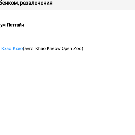
ебёнком, развлечения
иум Паттайи
 Кхао Кхео
(англ. Khao Kheow Open Zoo)