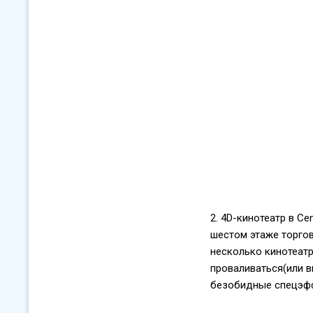
2. 4D-кинотеатр в Ce
шестом этаже торгово
несколько кинотеатро
проваливаться(или ви
безобидные спецэфф