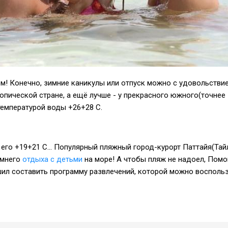
м! Конечно, зимние каникулы или отпуск можно с удовольстви
ропической стране, а ещё лучше - у прекрасного южного(точнее
температурой воды +26+28 С.
с его +19+21 С... Популярный пляжный город-курорт Паттайя(Тай
имнего
отдыха с детьми
на море! А чтобы пляж не надоел, Пом
ил составить программу развлечений, которой можно воспольз