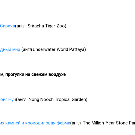
 Сирача
(англ. Sriracha Tiger Zoo)
одный мир
(англ.Underwater World Pattaya)
м, прогулки на свежем воздухе
онг Нуч
(англ. Nong Nooch Tropical Garden)
их камней и крокодиловая ферма
(англ. The Million-Year Stone Pa