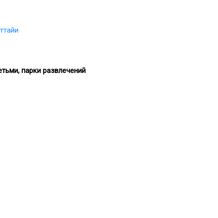
ттайи
етьми, парки развлечений