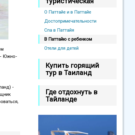
туристическая
О Паттайе и в Паттайе
Достопримечательности
Спа в Паттайя
В Паттайю с ребенком
Отели для детей
ем
 - Южно-
Купить горящий
тур в Таиланд
ланд) -
Где отдохнуть в
ощник
Тайланде
оваться,