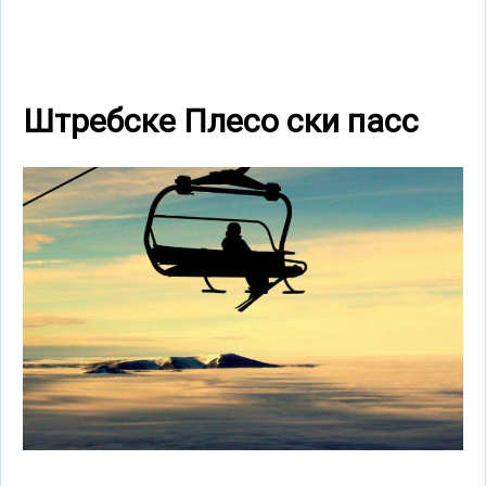
Штребске Плесо ски пасс