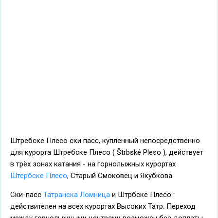
Штребске Плесо ски пасс, купленный непосредственно
для курорта Штребске Плесо ( Štrbské Pleso ), действует
в трёх зонах катания - на горнолыжных курортах
Штербске Плесо
, Старый Смоковец и Якубкова.
Ски-пасс
Татранска Ломница
и Штрбске Плесо :
действителен на всех курортах Высоких Татр. Переход