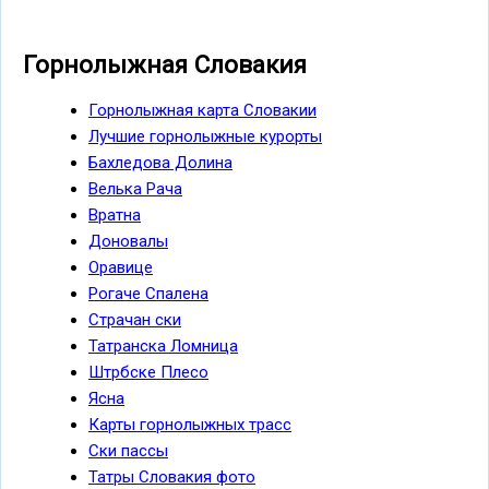
Горнолыжная Словакия
Горнолыжная карта Словакии
Лучшие горнолыжные курорты
Бахледова Долина
Велька Рача
Вратна
Доновалы
Оравице
Рогаче Спалена
Страчан ски
Татранска Ломница
Штрбске Плесо
Ясна
Карты горнолыжных трасс
Ски пассы
Татры Словакия фото