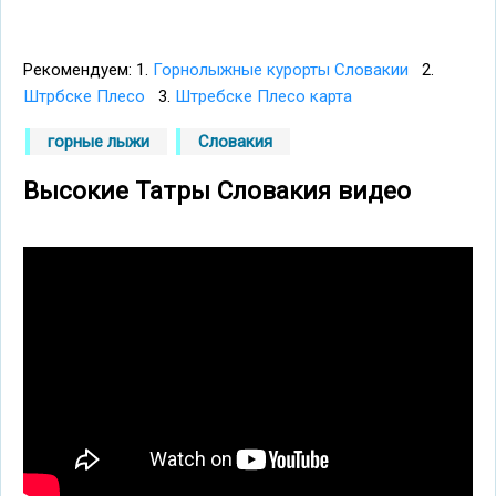
Рекомендуем: 1.
Горнолыжные курорты Словакии
2.
Штрбске Плесо
3.
Штребске Плесо карта
горные лыжи
Словакия
Высокие Татры Словакия видео