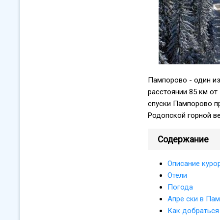
Пампорово - один из
расстоянии 85 км от
спуски Пампорово п
Родопской горной ве
Содержание
Описание куро
Отели
Погода
Апре ски в Па
Как добраться