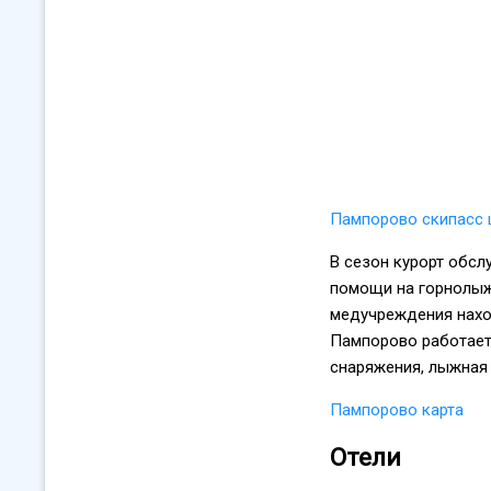
Пампорово скипасс ц
В сезон курорт обсл
помощи на горнолыж
медучреждения наход
Пампорово работает 
снаряжения, лыжная
Пампорово карта
Отели