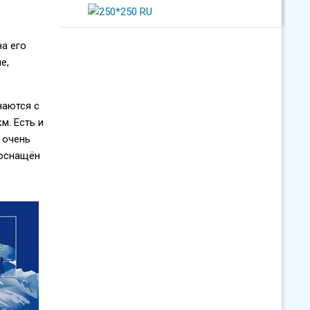
на его
е,
наются с
м. Есть и
 очень
 оснащён