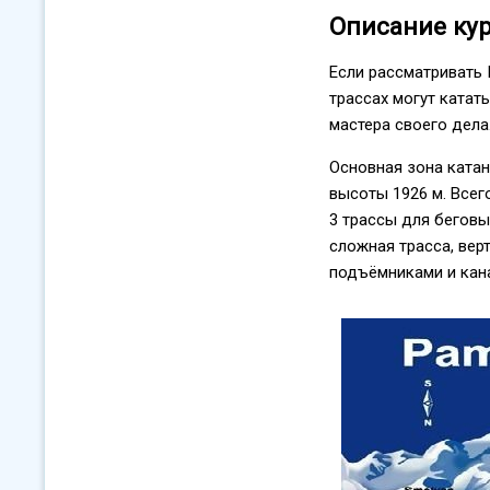
Описание ку
Если рассматривать 
трассах могут катат
мастера своего дела
Основная зона катан
высоты 1926 м. Всег
3 трассы для бегов
сложная трасса, вер
подъёмниками и кана