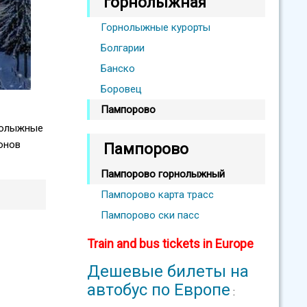
горнолыжная
Горнолыжные курорты
Болгарии
Банско
Боровец
Пампорово
рнолыжные
онов
Пампорово
Пампорово горнолыжный
Пампорово карта трасс
Пампорово ски пасс
Train and bus tickets in Europe
Дешевые билеты на
автобус по Европе
: