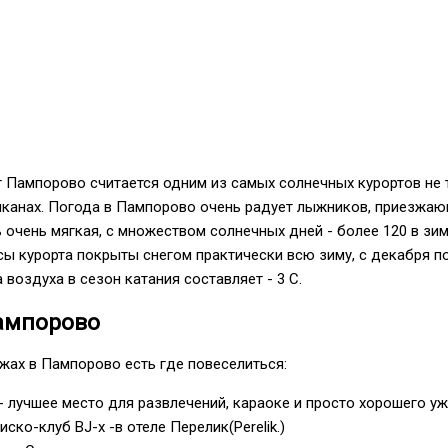
 Пампорово считается одним из самых солнечных курортов не 
алканах. Погода в Пампорово очень радует лыжников, приезжа
ь очень мягкая, с множеством солнечных дней - более 120 в зи
ы курорта покрыты снегом практически всю зиму, с декабря по
 воздуха в сезон катания составляет - 3 C.
Пампорово
жах в Пампорово есть где повеселиться:
 - лучшее место для развлечений, караоке и просто хорошего уж
ко-клуб BJ-х -в отеле Перелик(Perelik.)