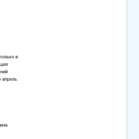
только в
ющих
мний
 апрель.
ина.