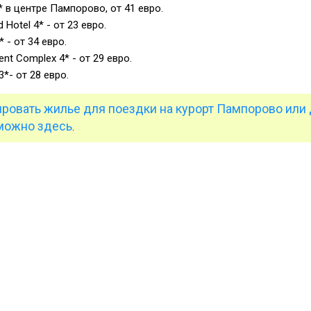
5* в центре Пампорово, от 41 евро.
 Hotel 4* - от 23 евро.
4* - от 34 евро.
nt Complex 4* - от 29 евро.
3*- от 28 евро.
ировать жилье для поездки на курорт Пампорово или
можно здесь
.