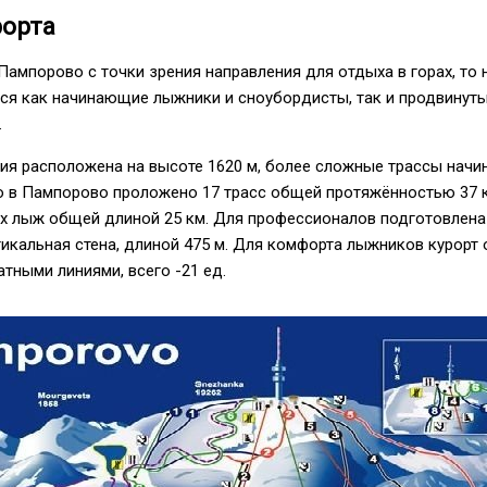
рорта
Пампорово с точки зрения направления для отдыха в горах, то 
ься как начинающие лыжники и сноубордисты, так и продвинуты
.
ия расположена на высоте 1620 м, более сложные трассы начи
о в Пампорово проложено 17 трасс общей протяжённостью 37 к
ых лыж общей длиной 25 км. Для профессионалов подготовлена
тикальная стена, длиной 475 м. Для комфорта лыжников курорт
тными линиями, всего -21 ед.